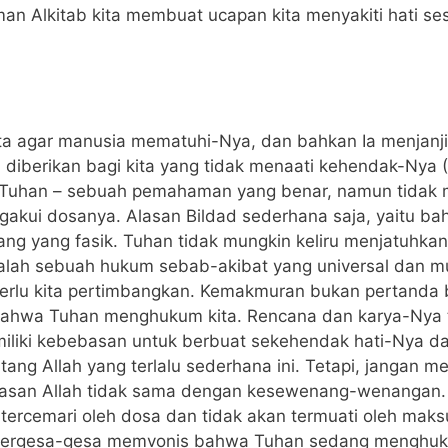
 Alkitab kita membuat ucapan kita menyakiti hati se
a agar manusia mematuhi-Nya, dan bahkan Ia menjanji
diberikan bagi kita yang tidak menaati kehendak-Nya (M
Tuhan – sebuah pemahaman yang benar, namun tidak m
akui dosanya. Alasan Bildad sederhana saja, yaitu b
g yang fasik. Tuhan tidak mungkin keliru menjatuhka
alah sebuah hukum sebab-akibat yang universal dan m
 perlu kita pertimbangkan. Kemakmuran bukan pertand
ahwa Tuhan menghukum kita. Rencana dan karya-Nya te
emiliki kebebasan untuk berbuat sekehendak hati-Nya d
ng Allah yang terlalu sederhana ini. Tetapi, jangan m
basan Allah tidak sama dengan kesewenang-wenangan. I
tercemari oleh dosa dan tidak akan termuati oleh maks
a tergesa-gesa memvonis bahwa Tuhan sedang menghuk