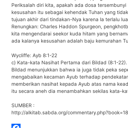
Periksalah diri kita, apakah ada dosa tersembunyi
kesusahan itu sebagai kehendak Tuhan yang tidak 
tujuan akhir dari tindakan-Nya karena Ia terlalu luas
Renungkan: Charles Haddon Spurgeon, pengkhotbah
kita mengendarai seekor kuda hitam yang bernama
ada kalanya kesusahan adalah baju kemurahan T
Wycliffe: Ayb 8:1-22
c) Kata-kata Nasihat Pertama dari Bildad (8:1-22).
Bildad menunjukkan bahwa ia juga tidak peka sep
mengabaikan kecaman Ayub terhadap pendekatan ti
memberikan nasihat kepada Ayub atas nama keadilan
itu secara aneh dia menambahkan sekilas kata-kat
SUMBER :
http://alkitab.sabda.org/commentary.php?book=1