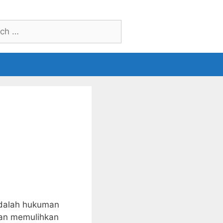
h
 adalah hukuman
dan memulihkan