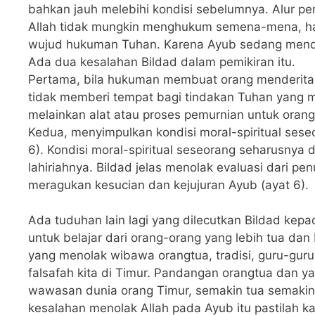
bahkan jauh melebihi kondisi sebelumnya. Alur pem
Allah tidak mungkin menghukum semena-mena, han
wujud hukuman Tuhan. Karena Ayub sedang mender
Ada dua kesalahan Bildad dalam pemikiran itu.
Pertama, bila hukuman membuat orang menderita,
tidak memberi tempat bagi tindakan Tuhan yan
melainkan alat atau proses pemurnian untuk orang
Kedua, menyimpulkan kondisi moral-spiritual seseor
6). Kondisi moral-spiritual seseorang seharusnya di
lahiriahnya. Bildad jelas menolak evaluasi dari pen
meragukan kesucian dan kejujuran Ayub (ayat 6).
Ada tuduhan lain lagi yang dilecutkan Bildad ke
untuk belajar dari orang-orang yang lebih tua 
yang menolak wibawa orangtua, tradisi, guru-guru,
falsafah kita di Timur. Pandangan orangtua dan 
wawasan dunia orang Timur, semakin tua semakin 
kesalahan menolak Allah pada Ayub itu pastilah k