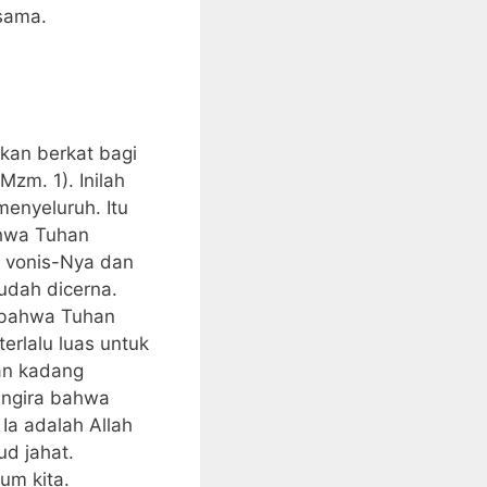
sama.
kan berkat bagi
zm. 1). Inilah
enyeluruh. Itu
ahwa Tuhan
n vonis-Nya dan
udah dicerna.
a bahwa Tuhan
rlalu luas untuk
an kadang
engira bahwa
a adalah Allah
ud jahat.
um kita.