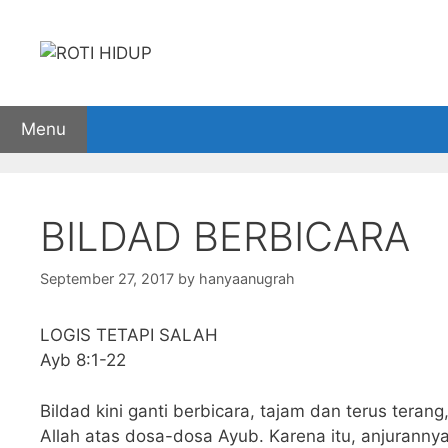
Skip
to
content
Menu
Home
Mimbar Firman
Bible Study
Teologia
BILDAD BERBICARA
September 27, 2017
by
hanyaanugrah
LOGIS TETAPI SALAH
Ayb 8:1-22
Bildad kini ganti berbicara, tajam dan terus tera
Allah atas dosa-dosa Ayub. Karena itu, anjurann