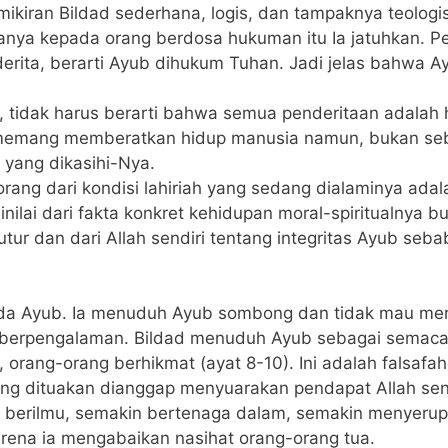
ikiran Bildad sederhana, logis, dan tampaknya teologis 
ya kepada orang berdosa hukuman itu Ia jatuhkan. Pe
ita, berarti Ayub dihukum Tuhan. Jadi jelas bahwa A
 tidak harus berarti bahwa semua penderitaan adalah 
g memang memberatkan hidup manusia namun, bukan s
 yang dikasihi-Nya.
ang dari kondisi lahiriah yang sedang dialaminya adalah
nilai dari fakta konkret kehidupan moral-spiritualnya bu
utur dan dari Allah sendiri tentang integritas Ayub seba
pada Ayub. Ia menuduh Ayub sombong dan tidak mau mer
dan berpengalaman. Bildad menuduh Ayub sebagai sema
 orang-orang berhikmat (ayat 8-10). Ini adalah falsafah
yang dituakan dianggap menyuarakan pendapat Allah sen
berilmu, semakin bertenaga dalam, semakin menyerupai
arena ia mengabaikan nasihat orang-orang tua.