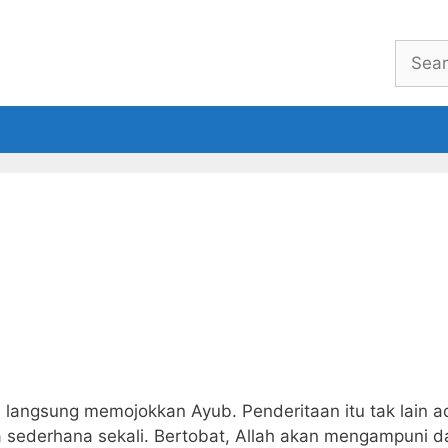
Searc
for:
eBook
Welcome
About
ng, langsung memojokkan Ayub. Penderitaan itu tak lain
ya sederhana sekali. Bertobat, Allah akan mengampuni 