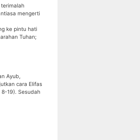
 terimalah
antiasa mengerti
 ke pintu hati
marahan Tuhan;
an Ayub,
tkan cara Elifas
. 8-19). Sesudah