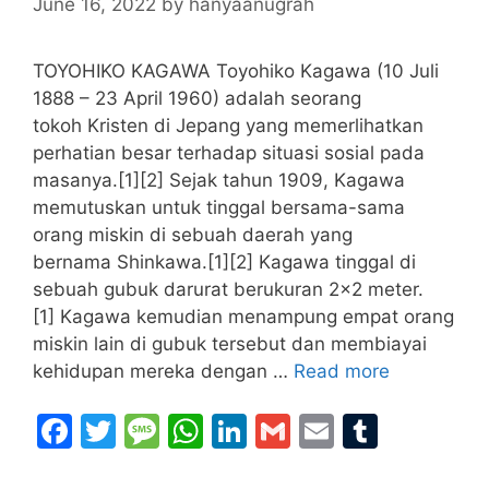
June 16, 2022
by
hanyaanugrah
TOYOHIKO KAGAWA Toyohiko Kagawa (10 Juli
1888 – 23 April 1960) adalah seorang
tokoh Kristen di Jepang yang memerlihatkan
perhatian besar terhadap situasi sosial pada
masanya.[1][2] Sejak tahun 1909, Kagawa
memutuskan untuk tinggal bersama-sama
orang miskin di sebuah daerah yang
bernama Shinkawa.[1][2] Kagawa tinggal di
sebuah gubuk darurat berukuran 2×2 meter.
[1] Kagawa kemudian menampung empat orang
miskin lain di gubuk tersebut dan membiayai
kehidupan mereka dengan …
Read more
F
T
M
W
Li
G
E
T
a
w
e
h
n
m
m
u