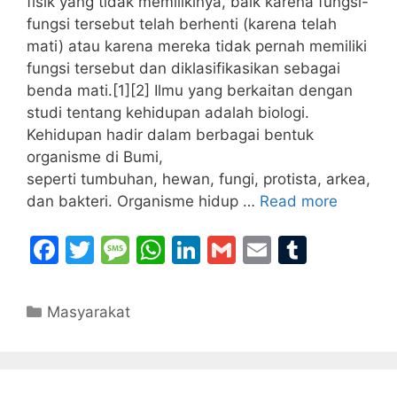
fisik yang tidak memilikinya, baik karena fungsi-
fungsi tersebut telah berhenti (karena telah
mati) atau karena mereka tidak pernah memiliki
fungsi tersebut dan diklasifikasikan sebagai
benda mati.[1][2] Ilmu yang berkaitan dengan
studi tentang kehidupan adalah biologi.
Kehidupan hadir dalam berbagai bentuk
organisme di Bumi,
seperti tumbuhan, hewan, fungi, protista, arkea,
dan bakteri. Organisme hidup …
Read more
F
T
M
W
Li
G
E
T
a
w
e
h
n
m
m
u
c
itt
s
at
k
ai
ai
m
Categories
Masyarakat
e
er
s
s
e
l
l
bl
b
a
A
dI
r
o
g
p
n