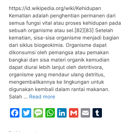
https://id.wikipedia.org/wiki/Kehidupan
Kematian adalah penghentian permanen dari
semua fungsi vital atau proses kehidupan pada
sebuah organisme atau sel.[82][83] Setelah
kematian, sisa-sisa organisme menjadi bagian
dari siklus biogeokimia. Organisme dapat
dikonsumsi oleh pemangsa atau pemakan
bangkai dan sisa materi organik kemudian
dapat diurai lebih lanjut oleh detritivora,
organisme yang mendaur ulang detritus,
mengembalikannya ke lingkungan untuk
digunakan kembali dalam rantai makanan.
Salah …
Read more
F
T
M
W
Li
G
E
T
a
w
e
h
n
m
m
u
c
itt
s
at
k
ai
ai
m