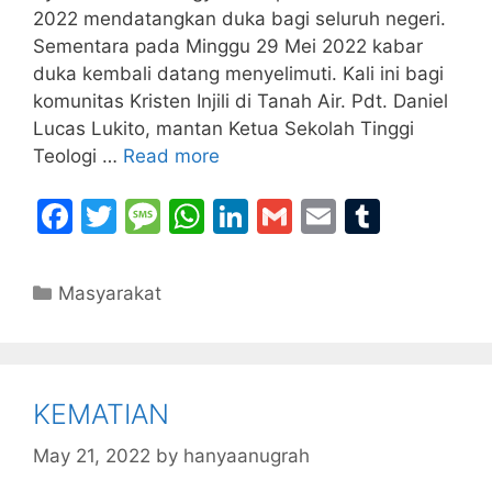
2022 mendatangkan duka bagi seluruh negeri.
Sementara pada Minggu 29 Mei 2022 kabar
duka kembali datang menyelimuti. Kali ini bagi
komunitas Kristen Injili di Tanah Air. Pdt. Daniel
Lucas Lukito, mantan Ketua Sekolah Tinggi
Teologi …
Read more
F
T
M
W
Li
G
E
T
a
w
e
h
n
m
m
u
c
itt
s
at
k
ai
ai
m
Categories
Masyarakat
e
er
s
s
e
l
l
bl
b
a
A
dI
r
o
g
p
n
KEMATIAN
o
e
p
k
May 21, 2022
by
hanyaanugrah