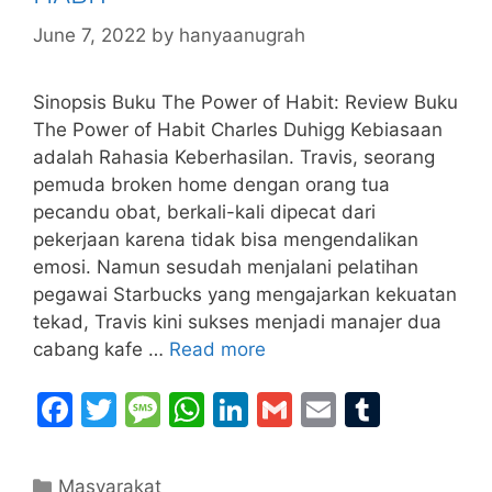
k
June 7, 2022
by
hanyaanugrah
Sinopsis Buku The Power of Habit: Review Buku
The Power of Habit Charles Duhigg Kebiasaan
adalah Rahasia Keberhasilan. Travis, seorang
pemuda broken home dengan orang tua
pecandu obat, berkali-kali dipecat dari
pekerjaan karena tidak bisa mengendalikan
emosi. Namun sesudah menjalani pelatihan
pegawai Starbucks yang mengajarkan kekuatan
tekad, Travis kini sukses menjadi manajer dua
cabang kafe …
Read more
F
T
M
W
Li
G
E
T
a
w
e
h
n
m
m
u
c
itt
s
at
k
ai
ai
m
Categories
Masyarakat