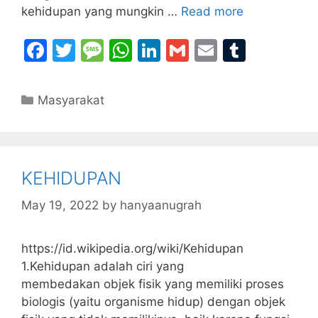
kehidupan yang mungkin …
Read more
F
T
M
W
Li
G
E
T
a
w
e
h
n
m
m
u
c
itt
s
at
k
ai
ai
m
Categories
Masyarakat
e
er
s
s
e
l
l
bl
b
a
A
dI
r
o
g
p
n
KEHIDUPAN
o
e
p
k
May 19, 2022
by
hanyaanugrah
https://id.wikipedia.org/wiki/Kehidupan
1.Kehidupan adalah ciri yang
membedakan objek fisik yang memiliki proses
biologis (yaitu organisme hidup) dengan objek