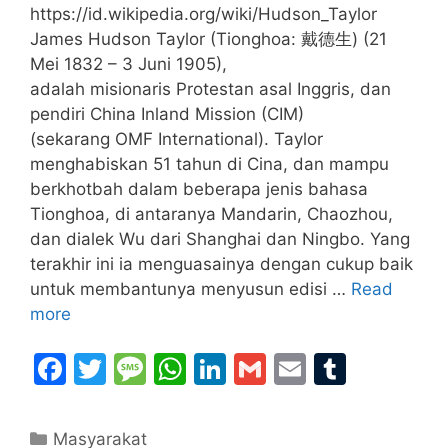
https://id.wikipedia.org/wiki/Hudson_Taylor
James Hudson Taylor (Tionghoa: 戴德生) (21
Mei 1832 – 3 Juni 1905),
adalah misionaris Protestan asal Inggris, dan
pendiri China Inland Mission (CIM)
(sekarang OMF International). Taylor
menghabiskan 51 tahun di Cina, dan mampu
berkhotbah dalam beberapa jenis bahasa
Tionghoa, di antaranya Mandarin, Chaozhou,
dan dialek Wu dari Shanghai dan Ningbo. Yang
terakhir ini ia menguasainya dengan cukup baik
untuk membantunya menyusun edisi …
Read
more
F
T
M
W
Li
G
E
T
a
w
e
h
n
m
m
u
c
itt
s
at
k
ai
ai
m
Categories
Masyarakat