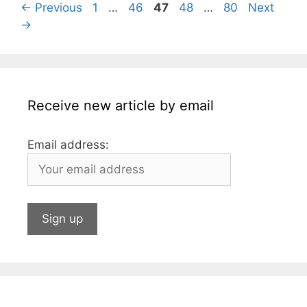
Page
Page
Page
Page
Page
←
Previous
1
…
46
47
48
…
80
Next
o
e
p
→
k
Receive new article by email
Email address: