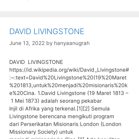
e
er
s
s
e
l
l
bl
b
a
A
dI
r
o
g
p
n
DAVID LIVINGSTONE
o
e
p
k
June 13, 2022
by
hanyaanugrah
DAVID LIVINGSTONE
https://id.wikipedia.org/wiki/David_Livingstone#
:~:text=David%20Livingstone%20(19%20Maret
%201813,untuk%20menjadi%20misionaris%20k
e%20Cina. 1.David Livingstone (19 Maret 1813 –
1 Mei 1873) adalah seorang pekabar
Injil di Afrika yang terkenal.[1][2] Semula
Livingstone berencana mengikuti program
dari Perserikatan Misionaris London (London
Missionary Society) untuk