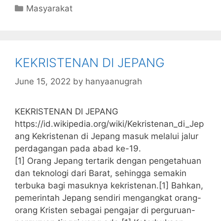
c
itt
s
at
k
ai
ai
m
Categories
Masyarakat
e
er
s
s
e
l
l
bl
b
a
A
dI
r
o
g
p
n
KEKRISTENAN DI JEPANG
o
e
p
k
June 15, 2022
by
hanyaanugrah
KEKRISTENAN DI JEPANG
https://id.wikipedia.org/wiki/Kekristenan_di_Jep
ang Kekristenan di Jepang masuk melalui jalur
perdagangan pada abad ke-19.
[1] Orang Jepang tertarik dengan pengetahuan
dan teknologi dari Barat, sehingga semakin
terbuka bagi masuknya kekristenan.[1] Bahkan,
pemerintah Jepang sendiri mengangkat orang-
orang Kristen sebagai pengajar di perguruan-