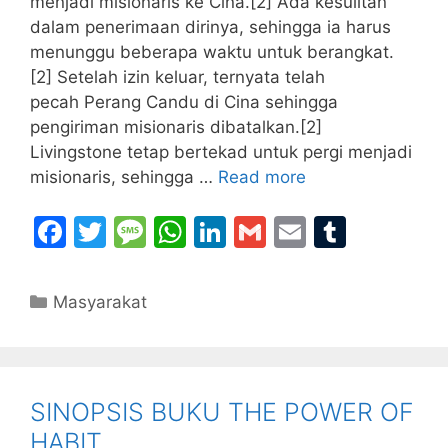
menjadi misionaris ke Cina.[2] Ada kesulitan
dalam penerimaan dirinya, sehingga ia harus
menunggu beberapa waktu untuk berangkat.
[2] Setelah izin keluar, ternyata telah
pecah Perang Candu di Cina sehingga
pengiriman misionaris dibatalkan.[2]
Livingstone tetap bertekad untuk pergi menjadi
misionaris, sehingga …
Read more
F
T
M
W
Li
G
E
T
a
w
e
h
n
m
m
u
c
itt
s
at
k
ai
ai
m
Categories
Masyarakat
e
er
s
s
e
l
l
bl
b
a
A
dI
r
o
g
p
n
SINOPSIS BUKU THE POWER OF
o
e
p
HABIT