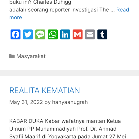
buku ini? Charles Duhigg
adalah seorang reporter investigasi The …
Read
more
F
T
M
W
Li
G
E
T
a
w
e
h
n
m
m
u
c
itt
s
at
k
ai
ai
m
Categories
Masyarakat
e
er
s
s
e
l
l
bl
b
a
A
dI
r
o
g
p
n
REALITA KEMATIAN
o
e
p
k
May 31, 2022
by
hanyaanugrah
KABAR DUKA Kabar wafatnya mantan Ketua
Umum PP Muhammadiyah Prof. Dr. Ahmad
Syafii Maarif di Yogyakarta pada Jumat 27 Mei