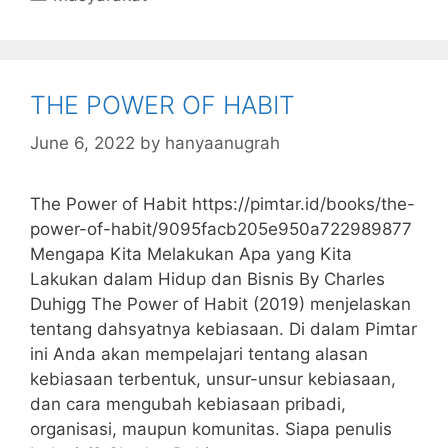
e
er
s
s
e
l
l
bl
b
a
A
dI
r
o
g
p
n
THE POWER OF HABIT
o
e
p
k
June 6, 2022
by
hanyaanugrah
The Power of Habit https://pimtar.id/books/the-
power-of-habit/9095facb205e950a722989877
Mengapa Kita Melakukan Apa yang Kita
Lakukan dalam Hidup dan Bisnis By Charles
Duhigg The Power of Habit (2019) menjelaskan
tentang dahsyatnya kebiasaan. Di dalam Pimtar
ini Anda akan mempelajari tentang alasan
kebiasaan terbentuk, unsur-unsur kebiasaan,
dan cara mengubah kebiasaan pribadi,
organisasi, maupun komunitas. Siapa penulis