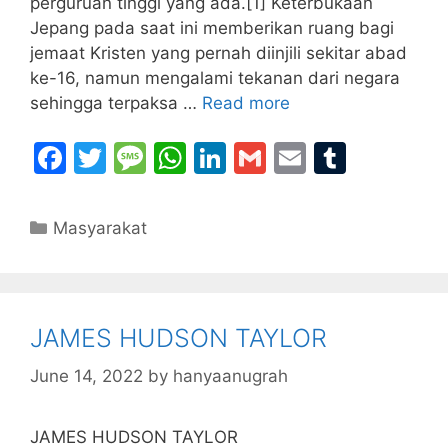
perguruan tinggi yang ada.[1] Keterbukaan
Jepang pada saat ini memberikan ruang bagi
jemaat Kristen yang pernah diinjili sekitar abad
ke-16, namun mengalami tekanan dari negara
sehingga terpaksa …
Read more
F
T
M
W
Li
G
E
T
a
w
e
h
n
m
m
u
c
itt
s
at
k
ai
ai
m
Categories
Masyarakat
e
er
s
s
e
l
l
bl
b
a
A
dI
r
o
g
p
n
JAMES HUDSON TAYLOR
o
e
p
k
June 14, 2022
by
hanyaanugrah
JAMES HUDSON TAYLOR