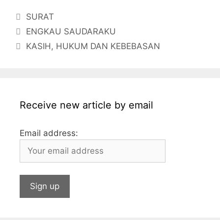
c
itt
s
at
k
ai
ai
m
Categories
SURAT
e
er
s
s
e
l
l
bl
ENGKAU SAUDARAKU
b
a
A
dI
r
KASIH, HUKUM DAN KEBEBASAN
o
g
p
n
o
e
p
k
Receive new article by email
Email address: