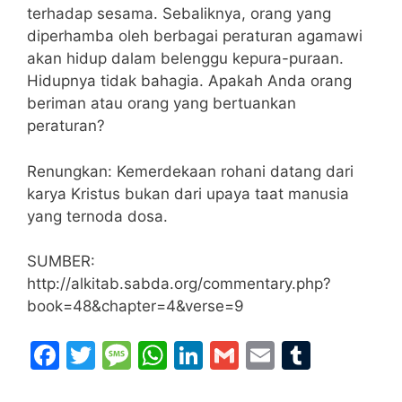
terhadap sesama. Sebaliknya, orang yang
diperhamba oleh berbagai peraturan agamawi
akan hidup dalam belenggu kepura-puraan.
Hidupnya tidak bahagia. Apakah Anda orang
beriman atau orang yang bertuankan
peraturan?
Renungkan: Kemerdekaan rohani datang dari
karya Kristus bukan dari upaya taat manusia
yang ternoda dosa.
SUMBER:
http://alkitab.sabda.org/commentary.php?
book=48&chapter=4&verse=9
F
T
M
W
Li
G
E
T
a
w
e
h
n
m
m
u