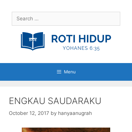
Skip
to
Search
content
for:
Menu
ENGKAU SAUDARAKU
October 12, 2017
by
hanyaanugrah