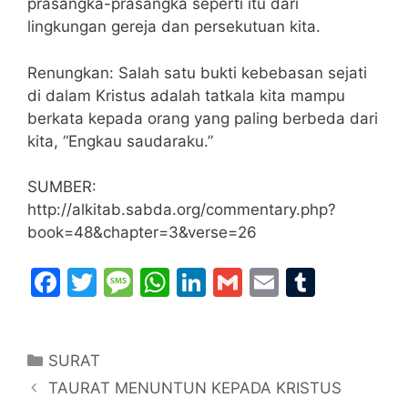
prasangka-prasangka seperti itu dari
lingkungan gereja dan persekutuan kita.
Renungkan: Salah satu bukti kebebasan sejati
di dalam Kristus adalah tatkala kita mampu
berkata kepada orang yang paling berbeda dari
kita, “Engkau saudaraku.”
SUMBER:
http://alkitab.sabda.org/commentary.php?
book=48&chapter=3&verse=26
F
T
M
W
Li
G
E
T
a
w
e
h
n
m
m
u
c
itt
s
at
k
ai
ai
m
Categories
SURAT
e
er
s
s
e
l
l
bl
TAURAT MENUNTUN KEPADA KRISTUS
b
a
A
dI
r