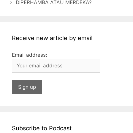
DIPERHAMBA ATAU MERDEKA?
o
g
p
n
o
e
p
k
Receive new article by email
Email address:
Subscribe to Podcast