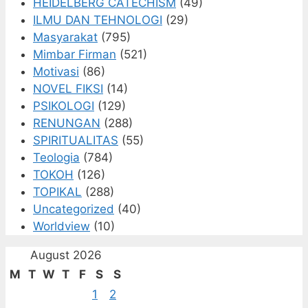
HEIDELBERG CATECHISM
(49)
ILMU DAN TEHNOLOGI
(29)
Masyarakat
(795)
Mimbar Firman
(521)
Motivasi
(86)
NOVEL FIKSI
(14)
PSIKOLOGI
(129)
RENUNGAN
(288)
SPIRITUALITAS
(55)
Teologia
(784)
TOKOH
(126)
TOPIKAL
(288)
Uncategorized
(40)
Worldview
(10)
August 2026
M
T
W
T
F
S
S
1
2