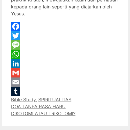
kepada orang lain seperti yang diajarkan oleh
Yesus.
Facebook
Twitter
Message
WhatsApp
LinkedIn
Gmail
Email
Categories
Bible Study
,
SPIRITUALITAS
Tumblr
DOA TANPA RASA HARU
DIKOTOMI ATAU TRIKOTOMI?