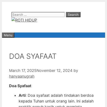
Skip
to
Search
content
for:
Menu
DOA SYAFAAT
March 17, 2025
November 12, 2024
by
hanyaanugrah
Doa Syafaat
Arti
: Doa syafaat adalah tindakan berdoa
kepada Tuhan untuk orang lain. Ini adalah
praktik penuh kasih untuk meminta