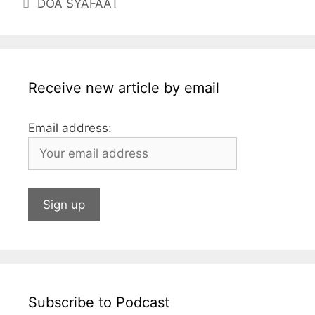
DOA SYAFAAT
o
g
p
n
o
e
p
k
Receive new article by email
Email address:
Subscribe to Podcast