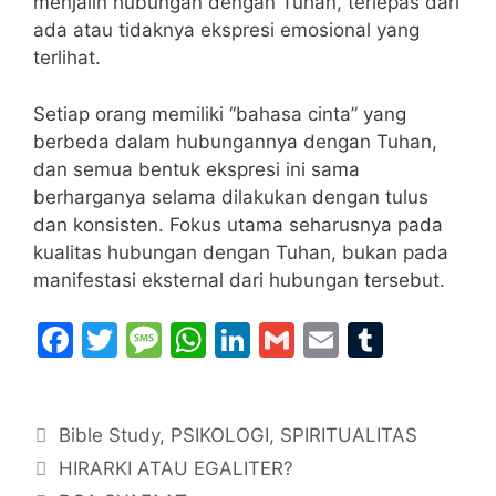
menjalin hubungan dengan Tuhan, terlepas dari
ada atau tidaknya ekspresi emosional yang
terlihat.
Setiap orang memiliki “bahasa cinta” yang
berbeda dalam hubungannya dengan Tuhan,
dan semua bentuk ekspresi ini sama
berharganya selama dilakukan dengan tulus
dan konsisten. Fokus utama seharusnya pada
kualitas hubungan dengan Tuhan, bukan pada
manifestasi eksternal dari hubungan tersebut.
F
T
M
W
Li
G
E
T
a
w
e
h
n
m
m
u
c
itt
s
at
k
ai
ai
m
Categories
Bible Study
e
er
,
s
PSIKOLOGI
s
e
,
SPIRITUALITAS
l
l
bl
HIRARKI ATAU EGALITER?
b
a
A
dI
r