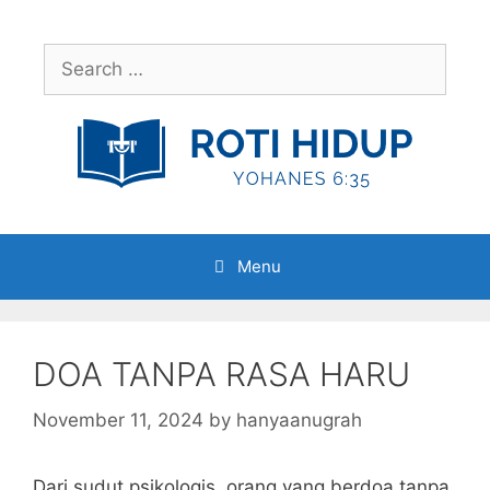
Skip
to
Search
content
for:
Menu
DOA TANPA RASA HARU
November 11, 2024
by
hanyaanugrah
Dari sudut psikologis, orang yang berdoa tanpa