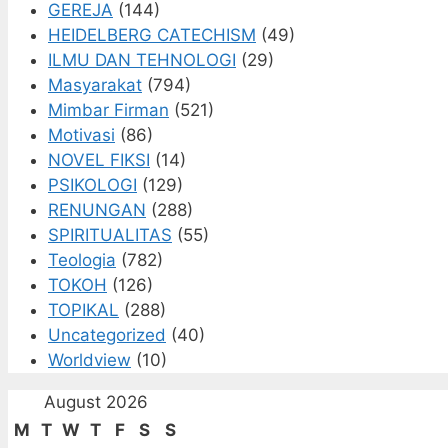
GEREJA
(144)
HEIDELBERG CATECHISM
(49)
ILMU DAN TEHNOLOGI
(29)
Masyarakat
(794)
Mimbar Firman
(521)
Motivasi
(86)
NOVEL FIKSI
(14)
PSIKOLOGI
(129)
RENUNGAN
(288)
SPIRITUALITAS
(55)
Teologia
(782)
TOKOH
(126)
TOPIKAL
(288)
Uncategorized
(40)
Worldview
(10)
August 2026
M
T
W
T
F
S
S