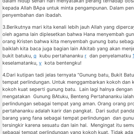
dalam hidup sehari hari menyatakan perang terhadap dos
kepada Allah BApa untuk minta pengampunan. Dalam penge
penyembahan dan ibadah.
3.Berikutnya mari kita kenali lebih jauh Allah yang dipe
oleh agama lain diplesetkan bahwa Hana menyembah gunun
orang Kristen bahwa kita menyembah gunung batu sebag
baiklah kita baca juga bagian lain Alkitab yang akan me
bukit batuku,
q
kubu pertahananku
r
dan penyelamatku
keselamatanku,
v
kota bentengku!
4.Dari kutipan tadi jelas ternyata “Gunung batu, Bukit B
tempat perlindungan. Untuk menggambarkan kokoh dan ku
kokoh kuat seperti gunung batu. Lain lagi halnya dengan
mengatakan Gunung BAtuku, Benteng Pertahananku ialah 
perlindungan sebagai tempat yang aman. Orang orang pr
pertahananku adalah karir dan pangkat. Dari sudut pan
barang yang fana sebagai tempat perlindungan dan gun
tersingkir karena sesuatu dan lain hal. Mengingat itu se
sebagai tempat perlindungan yang kokoh kuat. Tidak ada