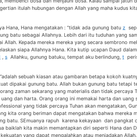
a, membenci dosa dan menjauhi dosa. Kalau sampai jatuh 
rtian itulah hubungan dengan Allah yang maha kudus kita
rcaya Hana, Hana mengatakan : “tidak ada gunung batu
z
seper
g batu sebagai Allahnya. Lebih dari itu tuduhan yang sa
ai Allah. Kepada mereka mereka yang secara sembrono m
njelaskan siapa Allahnya Hana. Kita kutip ucapan Daud dal
1
,
s
Allahku, gunung batuku, tempat aku berlindung,
t
peri
atu”adalah sebuah kiasan atau gambaran betapa kokoh kuatny
at dipakai gunung batu. Allah bukan gunung batu tetapi 
 orang zaman sekarang yang materialis dan tidak percaya 
uang dan harta. Orang orang ini memakai harta dan uang 
ofessional yang tidak percaya Tuhan akan mengatakan, Gu
dang kita orang beriman dapat mengatakan bahwa mereka 
ung batu. SEmuanya rapuh karena kekayaan dan pangkat d
mua baiklah kita makin memantapkan diri seperti Hana dan 
 kekuatan yang dapat mengalahkan atau meniadakan Allah. 