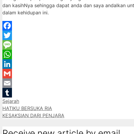
dan kasihNya sehingga dapat anda dan saya andalkan un
dalam kehidupan ini.
Facebook
Twitter
Message
WhatsApp
LinkedIn
Gmail
Email
Categories
Sejarah
Tumblr
HATIKU BERSUKA RIA
KESAKSIAN DARI PENJARA
Receive new article by email