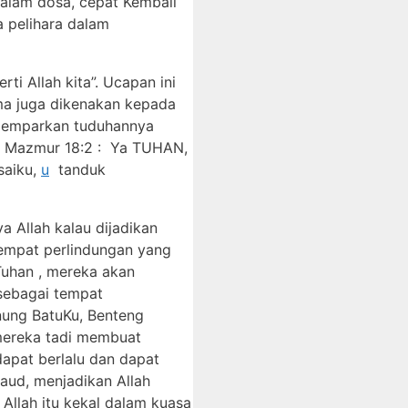
dalam dosa, cepat Kembali
 pelihara dalam
ti Allah kita”. Ucapan ini
ma juga dikenakan kepada
elemparkan tuduhannya
am Mazmur 18:2 : Ya TUHAN,
saiku,
u
tanduk
a Allah kalau dijadikan
tempat perlindungan yang
Tuhan , mereka akan
sebagai tempat
nung BatuKu, Benteng
mereka tadi membuat
apat berlalu dan dapat
Daud, menjadikan Allah
Allah itu kekal dalam kuasa