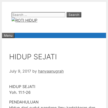
Skip
to
Search
content
for:
Menu
HIDUP SEJATI
July 9, 2017
by
hanyaanugrah
HIDUP SEJATI
Yoh. 11:1-26
PENDAHULUAN
HIdup dari sudut pandang ilmu kedokteran dan