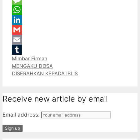
Message
WhatsApp
LinkedIn
Gmail
Email
Categories
Mimbar Firman
Tumblr
MENGAKU DOSA
DISERAHKAN KEPADA IBLIS
Receive new article by email
Email address: