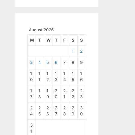
August 2026
M
T
W
T
F
S
S
1
2
3
4
5
6
7
8
9
1
1
1
1
1
1
1
0
1
2
3
4
5
6
1
1
1
2
2
2
2
7
8
9
0
1
2
3
2
2
2
2
2
2
3
4
5
6
7
8
9
0
3
1