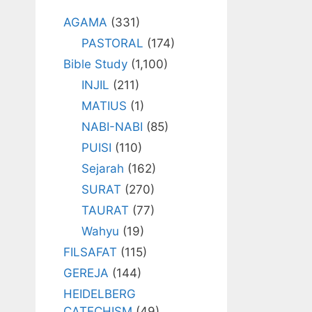
AGAMA
(331)
PASTORAL
(174)
Bible Study
(1,100)
INJIL
(211)
MATIUS
(1)
NABI-NABI
(85)
PUISI
(110)
Sejarah
(162)
SURAT
(270)
TAURAT
(77)
Wahyu
(19)
FILSAFAT
(115)
GEREJA
(144)
HEIDELBERG
CATECHISM
(49)