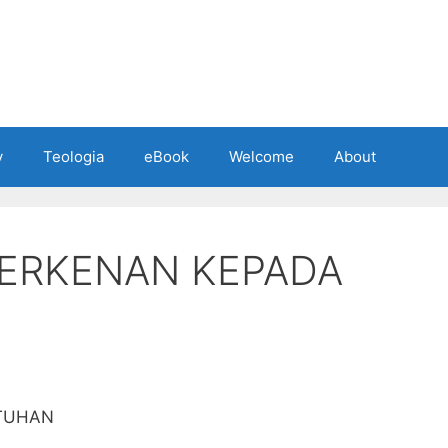
y
Teologia
eBook
Welcome
About
BERKENAN KEPADA
 TUHAN