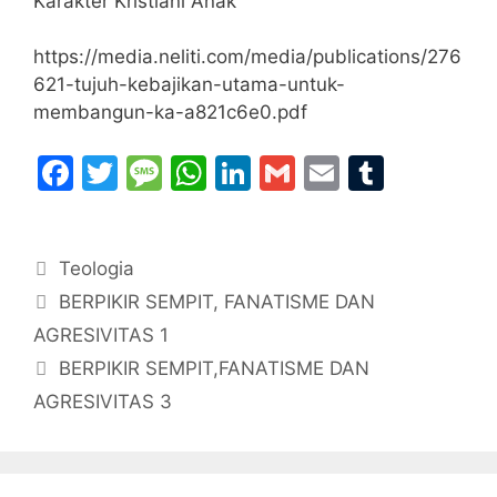
Karakter Kristiani Anak
https://media.neliti.com/media/publications/276
621-tujuh-kebajikan-utama-untuk-
membangun-ka-a821c6e0.pdf
F
T
M
W
Li
G
E
T
a
w
e
h
n
m
m
u
c
itt
s
at
k
ai
ai
m
Categories
Teologia
e
er
s
s
e
l
l
bl
BERPIKIR SEMPIT, FANATISME DAN
b
a
A
dI
r
AGRESIVITAS 1
o
g
p
n
BERPIKIR SEMPIT,FANATISME DAN
o
e
p
AGRESIVITAS 3
k