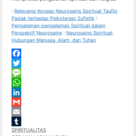
:
Relevansi Konsep Neurosains Spiritual Taufiq
Pasiak terhadap Psikoterapi Sufistik
:
Pengalaman-pengalaman Spiritual dalam
Perspektif Neurosains
:
Neurosains Spiritual:
Hubungan Manusia, Alam, dan Tuhan
Facebook
Twitter
Message
WhatsApp
LinkedIn
Gmail
Email
Categories
SPIRITUALITAS
Tumblr