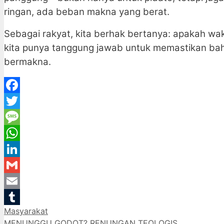
ringan, ada beban makna yang berat.
Sebagai rakyat, kita berhak bertanya: apakah wak
kita punya tanggung jawab untuk memastikan bah
bermakna.
Facebook
Twitter
Message
WhatsApp
LinkedIn
Gmail
Email
Categories
Masyarakat
Tumblr
MENUNGGU GODOT? RENUNGAN TEOLOGIS