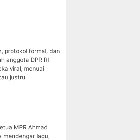
 protokol formal, dan
ah anggota DPR RI
ka viral, menuai
au justru
, Ketua MPR Ahmad
ta mendengar lagu,