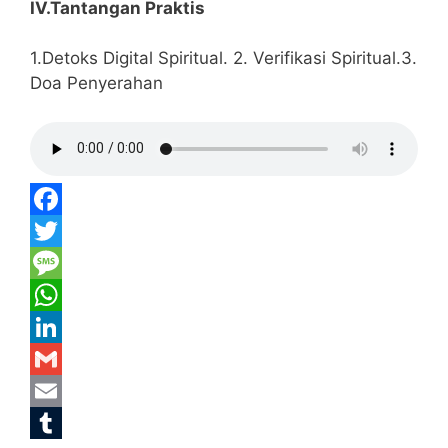
IV.Tantangan Praktis
1.Detoks Digital Spiritual. 2. Verifikasi Spiritual.3.
Doa Penyerahan
F
a
T
c
w
M
e
i
e
W
b
t
s
h
L
o
t
s
a
i
G
o
e
a
t
n
m
E