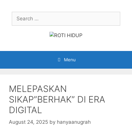
Skip
to
Search
content
for:
Menu
MELEPASKAN
SIKAP”BERHAK” DI ERA
DIGITAL
August 24, 2025
by
hanyaanugrah