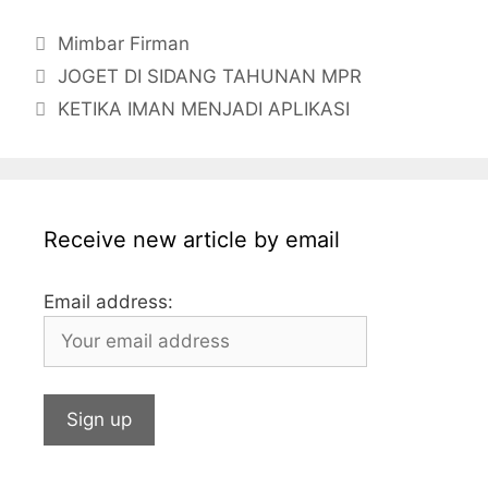
k
r
g
s
k
a
m
T
Categories
e
A
e
i
a
u
Mimbar Firman
JOGET DI SIDANG TAHUNAN MPR
p
d
l
i
m
KETIKA IMAN MENJADI APLIKASI
p
I
l
b
n
l
r
Receive new article by email
Email address: