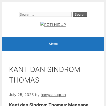
Skip
to
Search
content
for:
Menu
KANT DAN SINDROM
THOMAS
July 25, 2025
by
hanyaanugrah
Kant dan Sindrom Thomas: Mengapa