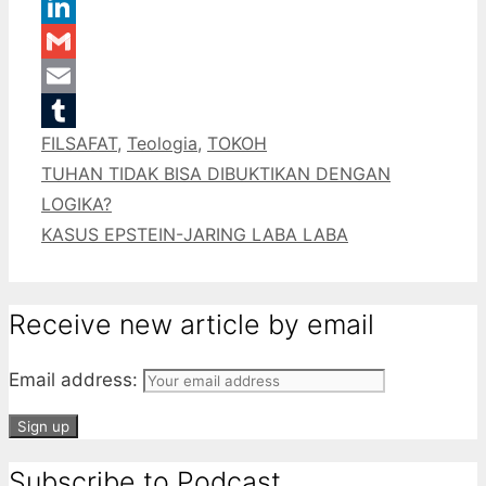
WhatsApp
LinkedIn
Gmail
Email
Categories
FILSAFAT
,
Teologia
,
TOKOH
Tumblr
TUHAN TIDAK BISA DIBUKTIKAN DENGAN
LOGIKA?
KASUS EPSTEIN-JARING LABA LABA
Receive new article by email
Email address:
Subscribe to Podcast