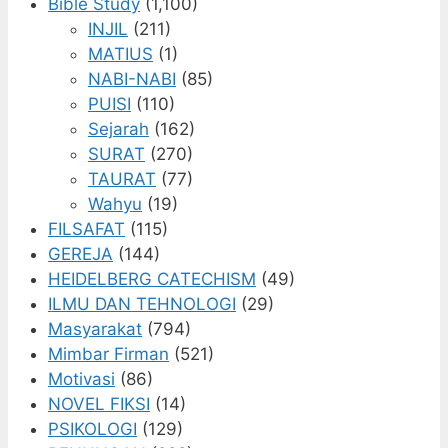
Bible Study
(1,100)
INJIL
(211)
MATIUS
(1)
NABI-NABI
(85)
PUISI
(110)
Sejarah
(162)
SURAT
(270)
TAURAT
(77)
Wahyu
(19)
FILSAFAT
(115)
GEREJA
(144)
HEIDELBERG CATECHISM
(49)
ILMU DAN TEHNOLOGI
(29)
Masyarakat
(794)
Mimbar Firman
(521)
Motivasi
(86)
NOVEL FIKSI
(14)
PSIKOLOGI
(129)