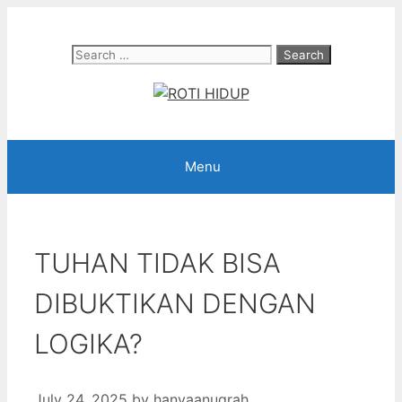
Skip
to
Search
content
for:
Menu
TUHAN TIDAK BISA
DIBUKTIKAN DENGAN
LOGIKA?
July 24, 2025
by
hanyaanugrah