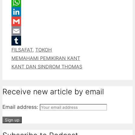
Message
WhatsApp
LinkedIn
Gmail
Email
Categories
FILSAFAT
,
TOKOH
Tumblr
MEMAHAMI PEMIKIRAN KANT
KANT DAN SINDROM THOMAS
Receive new article by email
Email address: