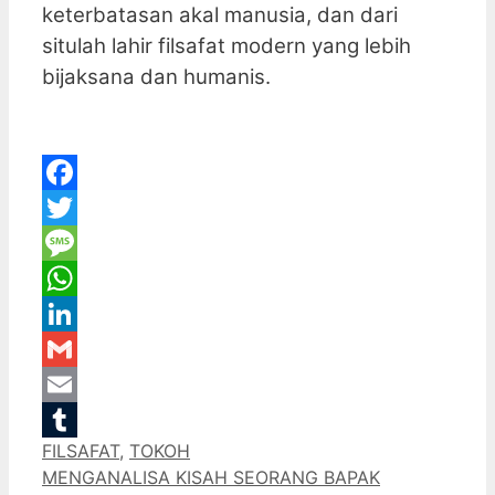
keterbatasan akal manusia, dan dari
situlah lahir filsafat modern yang lebih
bijaksana dan humanis.
Facebook
Twitter
Message
WhatsApp
LinkedIn
Gmail
Email
Categories
FILSAFAT
,
TOKOH
Tumblr
MENGANALISA KISAH SEORANG BAPAK