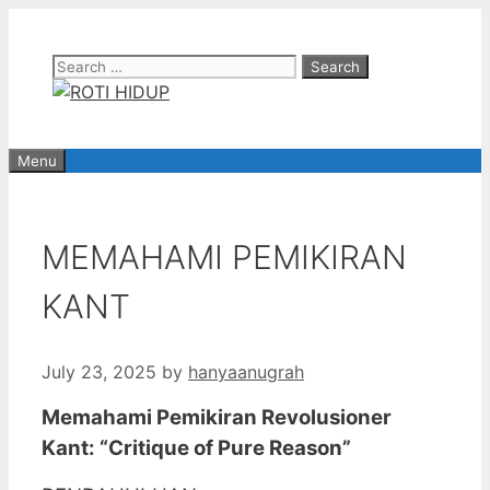
Skip
to
Search
content
for:
Menu
MEMAHAMI PEMIKIRAN
KANT
July 23, 2025
by
hanyaanugrah
Memahami Pemikiran Revolusioner
Kant: “Critique of Pure Reason”