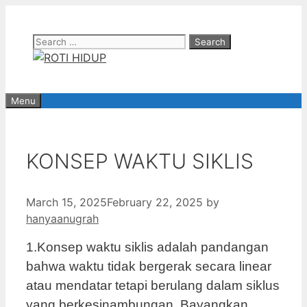
Skip
to
Search
content
for:
Menu
KONSEP WAKTU SIKLIS
March 15, 2025
February 22, 2025
by
hanyaanugrah
1.Konsep waktu siklis adalah pandangan
bahwa waktu tidak bergerak secara linear
atau mendatar tetapi berulang dalam siklus
yang berkesinambungan. Bayangkan