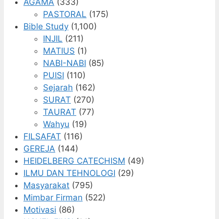
AGAMA
(333)
PASTORAL
(175)
Bible Study
(1,100)
INJIL
(211)
MATIUS
(1)
NABI-NABI
(85)
PUISI
(110)
Sejarah
(162)
SURAT
(270)
TAURAT
(77)
Wahyu
(19)
FILSAFAT
(116)
GEREJA
(144)
HEIDELBERG CATECHISM
(49)
ILMU DAN TEHNOLOGI
(29)
Masyarakat
(795)
Mimbar Firman
(522)
Motivasi
(86)