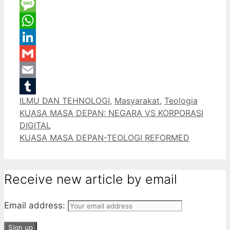
Twitter
Message
WhatsApp
LinkedIn
Gmail
Email
Categories
ILMU DAN TEHNOLOGI
,
Masyarakat
,
Teologia
Tumblr
KUASA MASA DEPAN: NEGARA VS KORPORASI
DIGITAL
KUASA MASA DEPAN-TEOLOGI REFORMED
Receive new article by email
Email address: