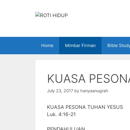
Skip
to
content
Home
Mimbar Firman
Bible Stud
KUASA PESON
July 23, 2017
by
hanyaanugrah
KUASA PESONA TUHAN YESUS
Luk. 4:16-21
PENDAHULUAN