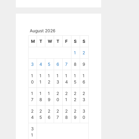
August 2026
M
T
W
T
F
S
S
1
2
3
4
5
6
7
8
9
1
1
1
1
1
1
1
0
1
2
3
4
5
6
1
1
1
2
2
2
2
7
8
9
0
1
2
3
2
2
2
2
2
2
3
4
5
6
7
8
9
0
3
1