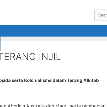
Searc
for:
eBook
Welcome
About
TERANG INJIL
sida serta Kolonialisme dalam Terang Alkitab
n Aborigin Australia dan Maori, serta pembagian 