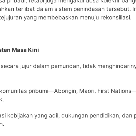
 pribadi, tetapi juga mengakui dosa kolektif bangs
an terlibat dalam sistem penindasan tersebut. In
ejujuran yang membebaskan menuju rekonsiliasi.
isten Masa Kini
ni secara jujur dalam pemuridan, tidak menghindarin
komunitas pribumi—Aborigin, Maori, First Nations
k.
asi kebijakan yang adil, dukungan pendidikan, dan
h.