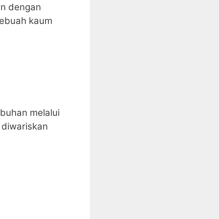
an dengan
 sebuah kaum
mbuhan melalui
 diwariskan