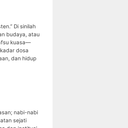
n.” Di sinilah
han budaya, atau
nafsu kuasa—
ekadar dosa
aan, dan hidup
asan; nabi-nabi
tan sejati