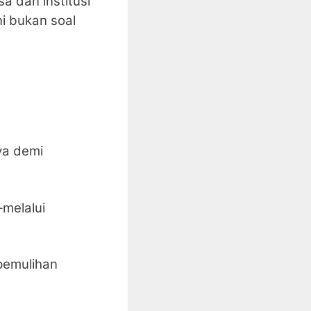
a dan institusi
i bukan soal
ya demi
—melalui
 pemulihan