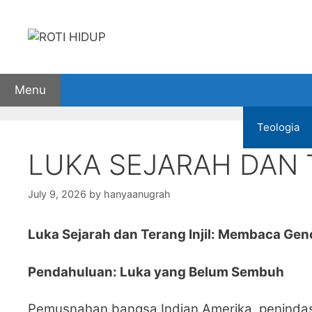
Skip
to
content
Menu
Home
Mimbar Firman
Bible Study
Teologia
LUKA SEJARAH DAN 
July 9, 2026
by
hanyaanugrah
Luka Sejarah dan Terang Injil: Membaca Geno
Pendahuluan: Luka yang Belum Sembuh
Pemusnahan bangsa Indian Amerika, penindasa