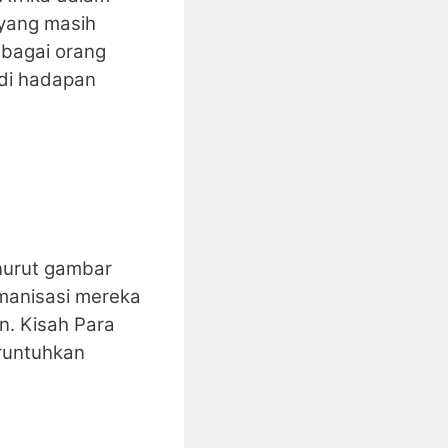
 yang masih
ebagai orang
 di hadapan
nurut gambar
umanisasi mereka
n. Kisah Para
eruntuhkan