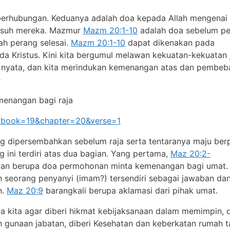
erhubungan. Keduanya adalah doa kepada Allah mengenai
suh mereka. Mazmur
Mazm 20:1-10
adalah doa sebelum pe
ah perang selesai.
Mazm 20:1-10
dapat dikenakan pada
a Kristus. Kini kita bergumul melawan kekuatan-kekuatan 
t nyata, dan kita merindukan kemenangan atas dan pembeb

enangan bagi raja
hp?book=19&chapter=20&verse=1
g dipersembahkan sebelum raja serta tentaranya maju ber
g ini terdiri atas dua bagian. Yang pertama,
Maz 20:2-
dan berupa doa permohonan minta kemenangan bagi umat.
h seorang penyanyi (imam?) tersendiri sebagai jawaban da
n.
Maz 20:9
barangkali berupa aklamasi dari pihak umat.
 kita agar diberi hikmat kebijaksanaan dalam memimpin, d
 gunaan jabatan, diberi Kesehatan dan keberkatan rumah 