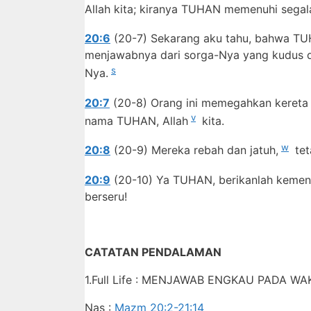
Allah kita; kiranya TUHAN memenuhi sega
20:6
(20-7) Sekarang aku tahu, bahwa T
menjawabnya dari sorga-Nya yang kudus 
s
Nya.
20:7
(20-8) Orang ini memegahkan kereta
v
nama TUHAN, Allah
kita.
w
20:8
(20-9) Mereka rebah dan jatuh,
tet
20:9
(20-10) Ya TUHAN, berikanlah kemena
berseru!
CATATAN PENDALAMAN
1.Full Life : MENJAWAB ENGKAU PADA W
Nas :
Mazm 20:2-21:14