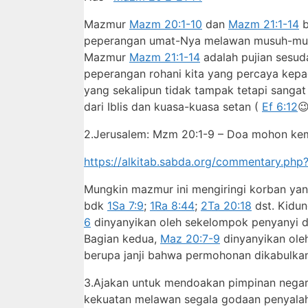
Mazmur
Mazm 20:1-10
dan
Mazm 21:1-14
b
peperangan umat-Nya melawan musuh-mu
Mazmur
Mazm 21:1-14
adalah pujian sesud
peperangan rohani kita yang percaya kepad
yang sekalipun tidak tampak tetapi sanga
dari Iblis dan kuasa-kuasa setan (
Ef 6:12

2.Jerusalem: Mzm 20:1-9 – Doa mohon kem
https://alkitab.sabda.org/commentary.p
Mungkin mazmur ini mengiringi korban yan
bdk
1Sa 7:9
;
1Ra 8:44
;
2Ta 20:18
dst. Kidun
6
dinyanyikan oleh sekelompok penyanyi 
Bagian kedua,
Maz 20:7-9
dinyanyikan ole
berupa janji bahwa permohonan dikabulka
3.Ajakan untuk mendoakan pimpinan negara
kekuatan melawan segala godaan penyalah