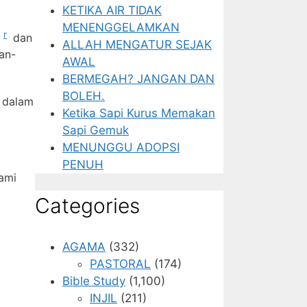
KETIKA AIR TIDAK
MENENGGELAMKAN
r
a
dan
ALLAH MENGATUR SEJAK
an-
AWAL
BERMEGAH? JANGAN DAN
BOLEH.
 dalam
Ketika Sapi Kurus Memakan
Sapi Gemuk
MENUNGGU ADOPSI
PENUH
ami
Categories
AGAMA
(332)
PASTORAL
(174)
Bible Study
(1,100)
INJIL
(211)