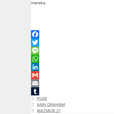
mereka.
Facebook
Twitter
Message
WhatsApp
LinkedIn
Gmail
Email
Categories
PUISI
Tumblr
ANN GRAHAM
MAZMUR 21