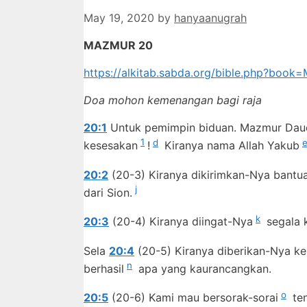
May 19, 2020
by
hanyaanugrah
MAZMUR 20
https://alkitab.sabda.org/bible.php?boo
Doa mohon kemenangan bagi raja
20:1
Untuk pemimpin biduan. Mazmur Dau
1
d
kesesakan
!
Kiranya nama Allah Yakub
20:2
(20-3) Kiranya dikirimkan-Nya bantu
j
dari Sion.
k
20:3
(20-4) Kiranya diingat-Nya
segala 
Sela
20:4
(20-5) Kiranya diberikan-Nya 
n
berhasil
apa yang kaurancangkan.
o
20:5
(20-6) Kami mau bersorak-sorai
ten