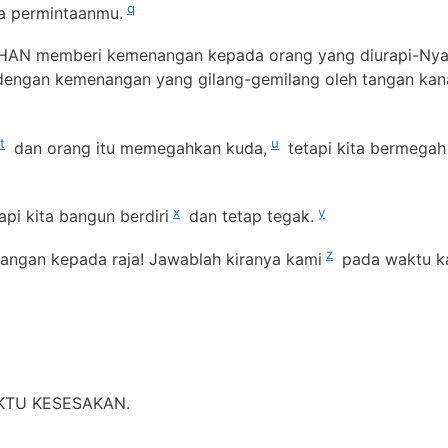
q
la permintaanmu.
UHAN memberi kemenangan kepada orang yang diurapi-Ny
dengan kemenangan yang gilang-gemilang oleh tangan kan
t
u
dan orang itu memegahkan kuda,
tetapi kita bermegah
x
y
api kita bangun berdiri
dan tetap tegak.
z
ngan kepada raja! Jawablah kiranya kami
pada waktu k
AKTU KESESAKAN.