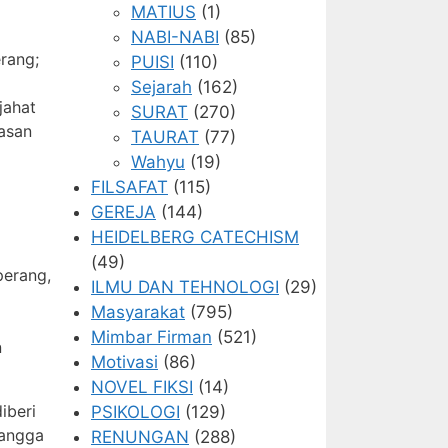
MATIUS
(1)
NABI-NABI
(85)
rang;
PUISI
(110)
Sejarah
(162)
jahat
SURAT
(270)
asan
TAURAT
(77)
Wahyu
(19)
FILSAFAT
(115)
GEREJA
(144)
HEIDELBERG CATECHISM
(49)
perang,
ILMU DAN TEHNOLOGI
(29)
Masyarakat
(795)
Mimbar Firman
(521)
n
Motivasi
(86)
NOVEL FIKSI
(14)
iberi
PSIKOLOGI
(129)
tangga
RENUNGAN
(288)