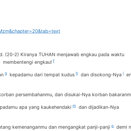
k=Mzm&chapter=20&tab=text
d. (20-2) Kiranya TUHAN menjawab engkau pada waktu
e
f
membentengi engkau!
g
h
i
an
kepadamu dari tempat kudus
dan disokong-Nya
en
korban persembahanmu, dan disukai-Nya korban bakaranm
m
kepadamu apa yang kaukehendaki
dan dijadikan-Nya
p
tang kemenanganmu dan mengangkat panji-panji
demi 