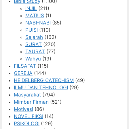
Bible Study
(1,100)
INJIL
(211)
MATIUS
(1)
NABI-NABI
(85)
PUISI
(110)
Sejarah
(162)
SURAT
(270)
TAURAT
(77)
Wahyu
(19)
FILSAFAT
(115)
GEREJA
(144)
HEIDELBERG CATECHISM
(49)
ILMU DAN TEHNOLOGI
(29)
Masyarakat
(794)
Mimbar Firman
(521)
Motivasi
(86)
NOVEL FIKSI
(14)
PSIKOLOGI
(129)