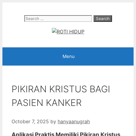
Skip
to
Search
content
for:
Menu
PIKIRAN KRISTUS BAGI
PASIEN KANKER
October 7, 2025
by
hanyaanugrah
Aplikasi Praktis Memiliki Pikiran Kristus