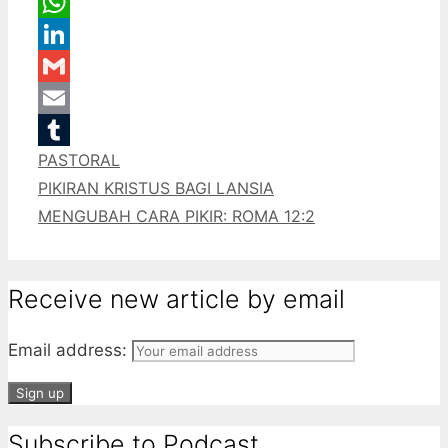
Message
WhatsApp
LinkedIn
Gmail
Email
Categories
PASTORAL
Tumblr
PIKIRAN KRISTUS BAGI LANSIA
MENGUBAH CARA PIKIR: ROMA 12:2
Receive new article by email
Email address:
Subscribe to Podcast