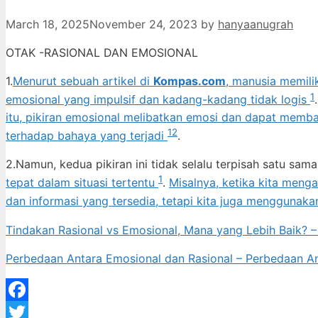
March 18, 2025
November 24, 2023
by
hanyaanugrah
OTAK -RASIONAL DAN EMOSIONAL
1.
Menurut sebuah artikel di
Kompas.com
, manusia memilik
1
emosional yang impulsif dan kadang-kadang tidak logis
itu, pikiran emosional melibatkan emosi dan dapat membac
1
2
terhadap bahaya yang terjadi
.
2.Namun, kedua pikiran ini tidak selalu terpisah satu sama
1
tepat dalam situasi tertentu
.
Misalnya, ketika kita meng
dan informasi yang tersedia, tetapi kita juga menggunaka
Tindakan Rasional vs Emosional, Mana yang Lebih Baik?
Perbedaan Antara Emosional dan Rasional – Perbedaan A
Facebook