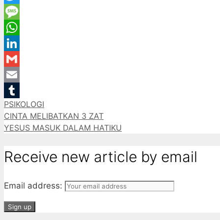
Twitter
Message
WhatsApp
LinkedIn
Gmail
Email
Categories
PSIKOLOGI
Tumblr
CINTA MELIBATKAN 3 ZAT
YESUS MASUK DALAM HATIKU
Receive new article by email
Email address: