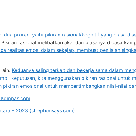
i dua pikiran, yaitu pikiran rasional/kognitif yang biasa di
. Pikiran rasional melibatkan akal dan biasanya didasarkan 
a realitas emosi dalam sekejap, membuat penilaian singkat
 lain.
Keduanya saling terkait dan bekerja sama dalam men
ambil keputusan, kita menggunakan pikiran rasional untuk
n pikiran emosional untuk mempertimbangkan nilai-nilai dan
 – Kompas.com
ntara – 2023 (strephonsays.com)