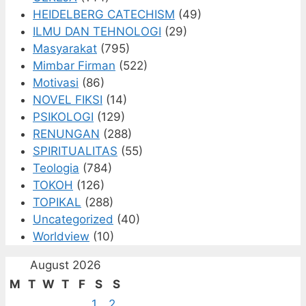
HEIDELBERG CATECHISM
(49)
ILMU DAN TEHNOLOGI
(29)
Masyarakat
(795)
Mimbar Firman
(522)
Motivasi
(86)
NOVEL FIKSI
(14)
PSIKOLOGI
(129)
RENUNGAN
(288)
SPIRITUALITAS
(55)
Teologia
(784)
TOKOH
(126)
TOPIKAL
(288)
Uncategorized
(40)
Worldview
(10)
August 2026
M
T
W
T
F
S
S
1
2