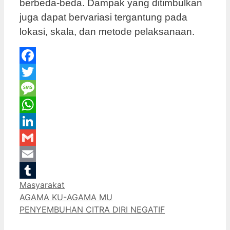
berbeda-beda. Dampak yang ditimbulkan
juga dapat bervariasi tergantung pada
lokasi, skala, dan metode pelaksanaan.
Facebook
Twitter
Message
WhatsApp
LinkedIn
Gmail
Email
Categories
Masyarakat
Tumblr
AGAMA KU-AGAMA MU
PENYEMBUHAN CITRA DIRI NEGATIF