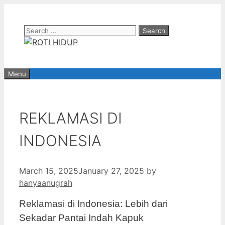
Skip
to
Search
content
for:
Menu
REKLAMASI DI
INDONESIA
March 15, 2025
January 27, 2025
by
hanyaanugrah
Reklamasi di Indonesia: Lebih dari
Sekadar Pantai Indah Kapuk