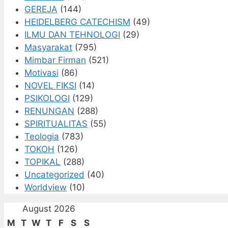
GEREJA
(144)
HEIDELBERG CATECHISM
(49)
ILMU DAN TEHNOLOGI
(29)
Masyarakat
(795)
Mimbar Firman
(521)
Motivasi
(86)
NOVEL FIKSI
(14)
PSIKOLOGI
(129)
RENUNGAN
(288)
SPIRITUALITAS
(55)
Teologia
(783)
TOKOH
(126)
TOPIKAL
(288)
Uncategorized
(40)
Worldview
(10)
August 2026
M
T
W
T
F
S
S