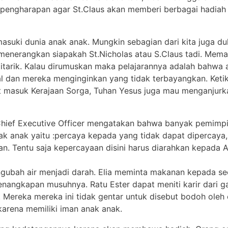
n pengharapan agar St.Claus akan memberi berbagai hadiah
uki dunia anak anak. Mungkin sebagian dari kita juga du
menerangkan siapakah St.Nicholas atau S.Claus tadi. Memas
itarik. Kalau dirumuskan maka pelajarannya adalah bahwa 
al dan mereka menginginkan yang tidak terbayangkan. Ket
t masuk Kerajaan Sorga, Tuhan Yesus juga mau menganjur
hief Executive Officer mengatakan bahwa banyak pemimpin 
k anak yaitu :percaya kepada yang tidak dapat dipercaya
. Tentu saja kepercayaan disini harus diarahkan kepada Al
ubah air menjadi darah. Elia meminta makanan kepada se
 penangkapan musuhnya. Ratu Ester dapat meniti karir dari 
 Mereka mereka ini tidak gentar untuk disebut bodoh oleh
karena memiliki iman anak anak.