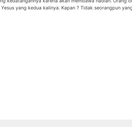
lang kedatangannya karena akan membawa hadiah. Orang or
esus yang kedua kalinya. Kapan ? Tidak seorangpun yang 