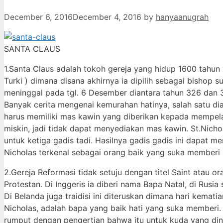
December 6, 2016
December 4, 2016
by
hanyaanugrah
SANTA CLAUS
1.Santa Claus adalah tokoh gereja yang hidup 1600 tahun y
Turki ) dimana disana akhirnya ia dipilih sebagai bishop s
meninggal pada tgl. 6 Desember diantara tahun 326 dan 3
Banyak cerita mengenai kemurahan hatinya, salah satu di
harus memiliki mas kawin yang diberikan kepada mempelai
miskin, jadi tidak dapat menyediakan mas kawin. St.Nich
untuk ketiga gadis tadi. Hasilnya gadis gadis ini dapat m
Nicholas terkenal sebagai orang baik yang suka memberi
2.Gereja Reformasi tidak setuju dengan titel Saint atau o
Protestan. Di Inggeris ia diberi nama Bapa Natal, di Rusia
Di Belanda juga traidisi ini diteruskan dimana hari kema
Nicholas, adalah bapa yang baik hati yang suka memberi.
rumput dengan pengertian bahwa itu untuk kuda yang dinai