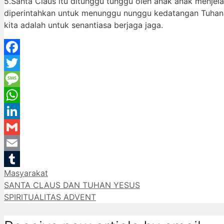
5.Santa Claus itu ditunggu tunggu oleh anak anak menje
diperintahkan untuk menunggu nunggu kedatangan Tuhan Y
kita adalah untuk senantiasa berjaga jaga.
Facebook
Twitter
Message
WhatsApp
LinkedIn
Gmail
Email
Categories
Masyarakat
Tumblr
SANTA CLAUS DAN TUHAN YESUS
SPIRITUALITAS ADVENT