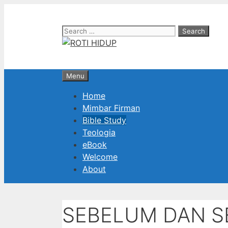
Skip
to
Search
content
for:
Menu
Home
Mimbar Firman
Bible Study
Teologia
eBook
Welcome
About
SEBELUM DAN 