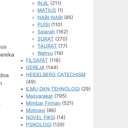
INJIL
(211)
MATIUS
(1)
NABI-NABI
(85)
PUISI
(110)
Sejarah
(162)
SURAT
(270)
TAURAT
(77)
dus
Wahyu
(19)
mereka
FILSAFAT
(116)
GEREJA
(144)
HEIDELBERG CATECHISM
-doa
(49)
n
ILMU DAN TEHNOLOGI
(29)
Masyarakat
(795)
Mimbar Firman
(521)
-
Motivasi
(86)
NOVEL FIKSI
(14)
PSIKOLOGI
(129)