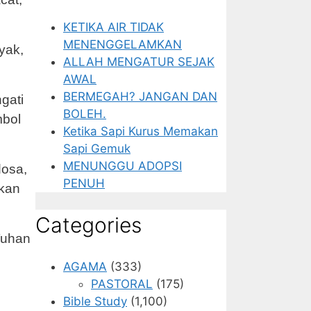
KETIKA AIR TIDAK
MENENGGELAMKAN
yak,
ALLAH MENGATUR SEJAK
AWAL
BERMEGAH? JANGAN DAN
gati
BOLEH.
mbol
Ketika Sapi Kurus Memakan
Sapi Gemuk
MENUNGGU ADOPSI
dosa,
PENUH
hkan
Categories
Tuhan
AGAMA
(333)
PASTORAL
(175)
Bible Study
(1,100)