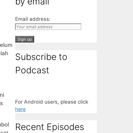
by email
Email address:
belum
elah
Subscribe to
Podcast
ni
For Android users, please click
is
here
mbol
Recent Episodes
cat,