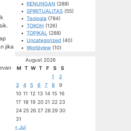
RENUNGAN
(288)
SPIRITUALITAS
(55)
uk
Teologia
(784)
sik.
TOKOH
(126)
TOPIKAL
(288)
dap
Uncategorized
(40)
n jika
Worldview
(10)
August 2026
levan
M
T
W
T
F
S
S
1
2
3
4
5
6
7
8
9
10
11
12
13
14
15
16
17
18
19
20
21
22
23
24
25
26
27
28
29
30
31
« Jul