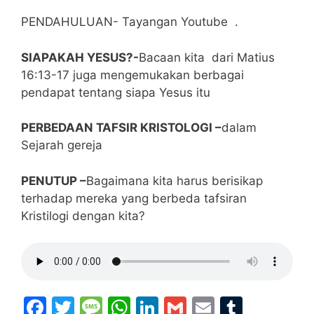
PENDAHULUAN- Tayangan Youtube .
SIAPAKAH YESUS?-
Bacaan kita dari Matius
16:13-17 juga mengemukakan berbagai
pendapat tentang siapa Yesus itu
PERBEDAAN TAFSIR KRISTOLOGI –
dalam
Sejarah gereja
PENUTUP –
Bagaimana kita harus berisikap
terhadap mereka yang berbeda tafsiran
Kristilogi dengan kita?
F
T
M
W
Li
G
E
T