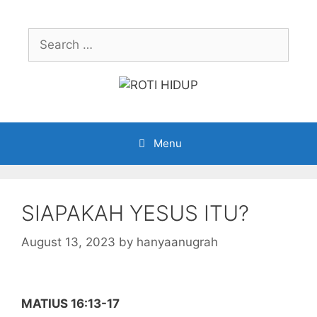
Skip
to
Search
content
for:
Menu
SIAPAKAH YESUS ITU?
August 13, 2023
by
hanyaanugrah
MATIUS 16:13-17