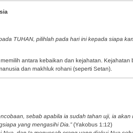
sia
epada TUHAN, pilihlah pada hari ini kepada siapa 
milih antara kebaikan dan kejahatan. Kejahatan bu
anusia dan makhluk rohani (seperti Setan).
ncobaan, sebab apabila ia sudah tahan uji, ia aka
gsiapa yang mengasihi Dia.”
(Yakobus 1:12)
-Nya, dan Ia menyesah orang yang diakui-Nya seba