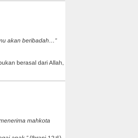
kamu akan beribadah…”
kan berasal dari Allah,
n menerima mahkota
gai anak.”
(Ibrani 12:6)