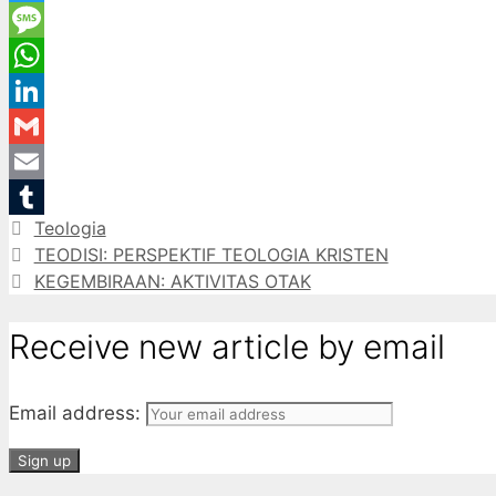
Twitter
Message
WhatsApp
LinkedIn
Gmail
Email
Categories
Teologia
Tumblr
TEODISI: PERSPEKTIF TEOLOGIA KRISTEN
KEGEMBIRAAN: AKTIVITAS OTAK
Receive new article by email
Email address: