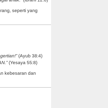
rang, seperti yang
ertian!”
(Ayub 38:4)
AN.”
(Yesaya 55:8)
kan kebesaran dan