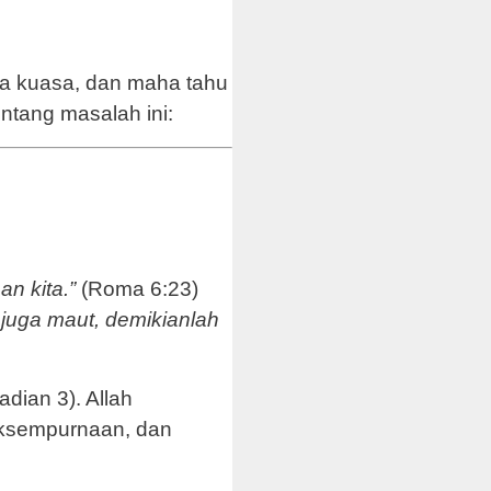
ha kuasa, dan maha tahu
tang masalah ini:
n kita.”
(Roma 6:23)
 juga maut, demikianlah
dian 3). Allah
aksempurnaan, dan