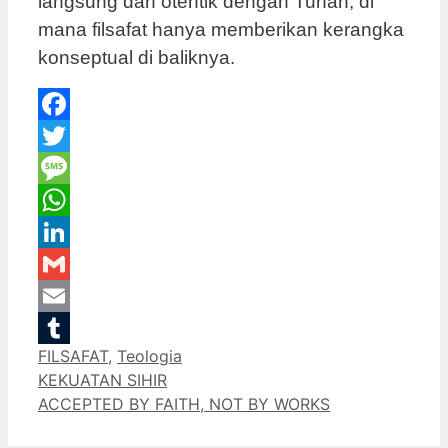
langsung dan otentik dengan Tuhan, di
mana filsafat hanya memberikan kerangka
konseptual di baliknya.
Facebook
Twitter
Message
WhatsApp
LinkedIn
Gmail
Email
Categories
FILSAFAT
,
Teologia
Tumblr
KEKUATAN SIHIR
ACCEPTED BY FAITH, NOT BY WORKS