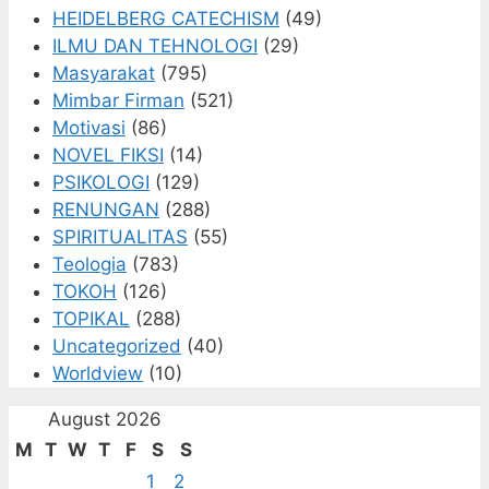
HEIDELBERG CATECHISM
(49)
ILMU DAN TEHNOLOGI
(29)
Masyarakat
(795)
Mimbar Firman
(521)
Motivasi
(86)
NOVEL FIKSI
(14)
PSIKOLOGI
(129)
RENUNGAN
(288)
SPIRITUALITAS
(55)
Teologia
(783)
TOKOH
(126)
TOPIKAL
(288)
Uncategorized
(40)
Worldview
(10)
August 2026
M
T
W
T
F
S
S
1
2