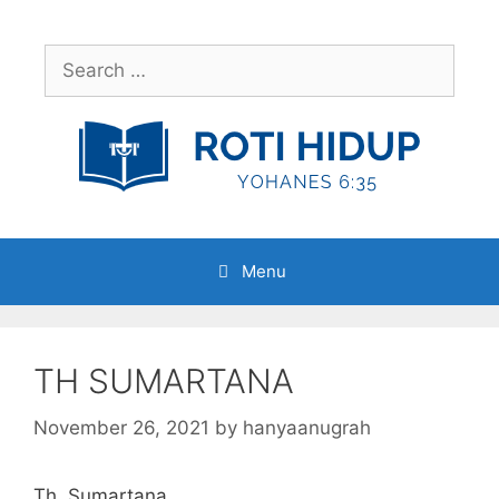
Skip
to
Search
content
for:
Menu
TH SUMARTANA
November 26, 2021
by
hanyaanugrah
Th. Sumartana