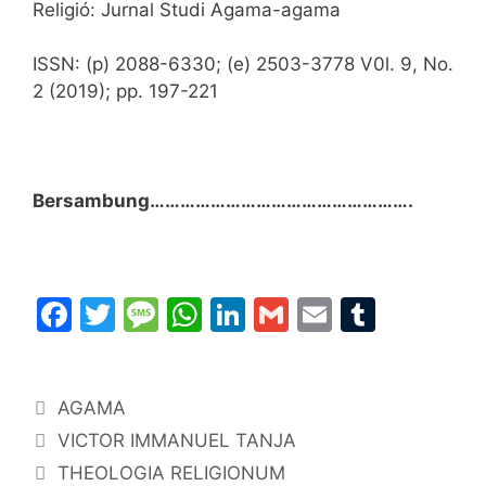
Religió: Jurnal Studi Agama-agama
ISSN: (p) 2088-6330; (e) 2503-3778 V0l. 9, No.
2 (2019); pp. 197-221
Bersambung…………………………………………….
F
T
M
W
Li
G
E
T
a
w
e
h
n
m
m
u
c
itt
s
at
k
ai
ai
m
Categories
AGAMA
e
er
s
s
e
l
l
bl
VICTOR IMMANUEL TANJA
b
a
A
dI
r
THEOLOGIA RELIGIONUM