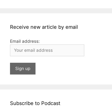
o
g
p
n
o
e
p
k
Receive new article by email
Email address:
Subscribe to Podcast