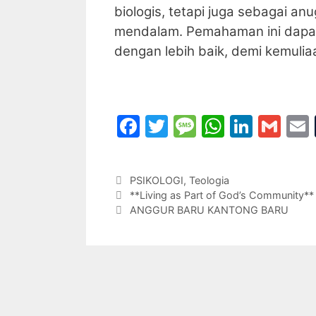
biologis, tetapi juga sebagai anu
mendalam. Pemahaman ini dapat
dengan lebih baik, demi kemulia
F
T
M
W
Li
G
a
w
e
h
n
m
c
itt
s
at
k
ai
Categories
PSIKOLOGI
,
Teologia
e
er
s
s
e
l
l
**Living as Part of God’s Community**
b
a
A
dI
ANGGUR BARU KANTONG BARU
o
g
p
n
o
e
p
k