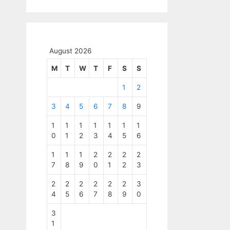
August 2026
M
T
W
T
F
S
S
1
2
3
4
5
6
7
8
9
1
1
1
1
1
1
1
0
1
2
3
4
5
6
1
1
1
2
2
2
2
7
8
9
0
1
2
3
2
2
2
2
2
2
3
4
5
6
7
8
9
0
3
1