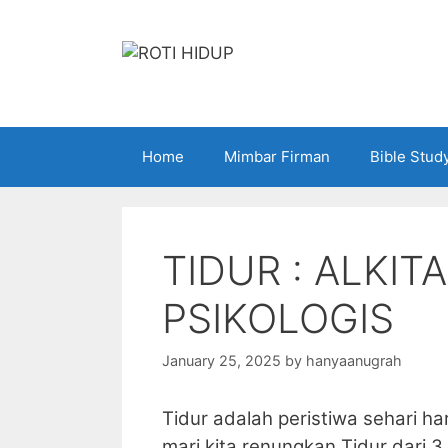
Skip
to
content
Home
Mimbar Firman
Bible Stud
TIDUR : ALKIT
PSIKOLOGIS
January 25, 2025
by
hanyaanugrah
Tidur adalah peristiwa sehari hari
mari kita renungkan Tidur dari 3 