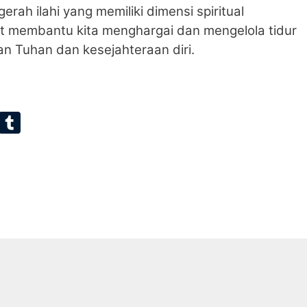
gerah ilahi yang memiliki dimensi spiritual
 membantu kita menghargai dan mengelola tidur
an Tuhan dan kesejahteraan diri.
E
T
m
u
ai
m
bl
r