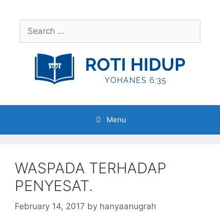
Skip
to
Search
content
for:
Menu
WASPADA TERHADAP
PENYESAT.
February 14, 2017
by
hanyaanugrah