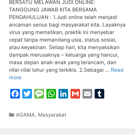
BERSATU MELAWAN JUDI ONLINE:
TANGGUNG JAWAB KITA BERSAMA
PENDAHULUAN : 1.Judi online telah menjadi
ancaman serius bagi masyarakat kita. Layaknya
virus yang mematikan, praktik ini menyebar
cepat tanpa memandang usia, status sosial,
atau keyakinan. Setiap hari, kita menyaksikan
dampak merusaknya – keluarga yang hancur,
masa depan anak-anak yang terancam, dan
nilai-nilai luhur yang terkikis. 2.Sebagai …
Read
more
F
T
M
W
Li
G
E
T
a
w
e
h
n
m
m
u
c
itt
s
at
k
ai
ai
m
Categories
AGAMA
,
Masyarakat
e
er
s
s
e
l
l
bl
b
a
A
dI
r