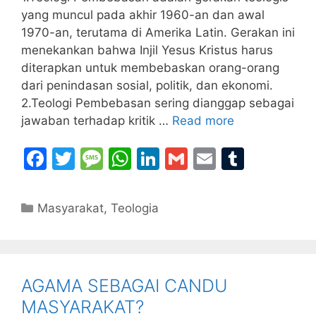
yang muncul pada akhir 1960-an dan awal
1970-an, terutama di Amerika Latin. Gerakan ini
menekankan bahwa Injil Yesus Kristus harus
diterapkan untuk membebaskan orang-orang
dari penindasan sosial, politik, dan ekonomi.
2.Teologi Pembebasan sering dianggap sebagai
jawaban terhadap kritik …
Read more
F
T
M
W
Li
G
E
T
a
w
e
h
n
m
m
u
c
itt
s
at
k
ai
ai
m
Categories
Masyarakat
,
Teologia
e
er
s
s
e
l
l
bl
b
a
A
dI
r
o
g
p
n
AGAMA SEBAGAI CANDU
o
e
p
MASYARAKAT?