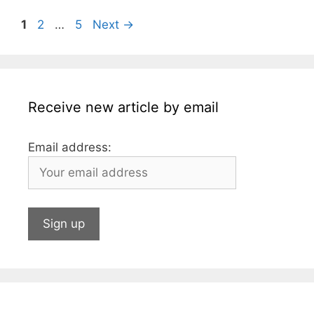
o
g
p
n
Page
Page
Page
1
2
…
5
Next
→
o
e
p
k
Receive new article by email
Email address: