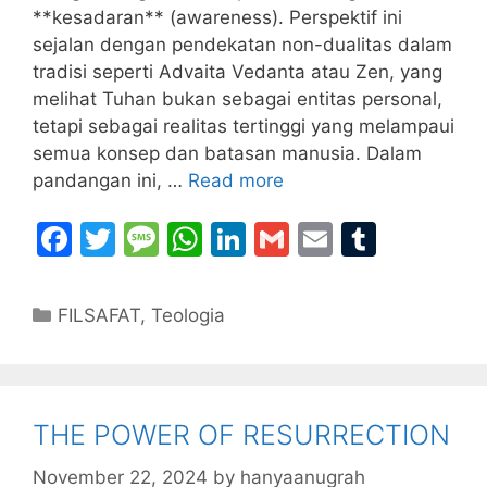
**kesadaran** (awareness). Perspektif ini
sejalan dengan pendekatan non-dualitas dalam
tradisi seperti Advaita Vedanta atau Zen, yang
melihat Tuhan bukan sebagai entitas personal,
tetapi sebagai realitas tertinggi yang melampaui
semua konsep dan batasan manusia. Dalam
pandangan ini, …
Read more
F
T
M
W
Li
G
E
T
a
w
e
h
n
m
m
u
c
itt
s
at
k
ai
ai
m
Categories
FILSAFAT
,
Teologia
e
er
s
s
e
l
l
bl
b
a
A
dI
r
o
g
p
n
THE POWER OF RESURRECTION
o
e
p
k
November 22, 2024
by
hanyaanugrah