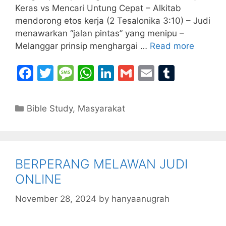
Keras vs Mencari Untung Cepat – Alkitab
mendorong etos kerja (2 Tesalonika 3:10) – Judi
menawarkan “jalan pintas” yang menipu –
Melanggar prinsip menghargai …
Read more
F
T
M
W
Li
G
E
T
a
w
e
h
n
m
m
u
c
itt
s
at
k
ai
ai
m
Categories
Bible Study
,
Masyarakat
e
er
s
s
e
l
l
bl
b
a
A
dI
r
o
g
p
n
BERPERANG MELAWAN JUDI
o
e
p
ONLINE
k
November 28, 2024
by
hanyaanugrah