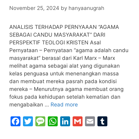
k
November 25, 2024
by
hanyaanugrah
ANALISIS TERHADAP PERNYAAAN “AGAMA
SEBAGAI CANDU MASYARAKAT” DARI
PERSPEKTIF TEOLOGI KRISTEN Asal
Pernyataan – Pernyataan “agama adalah candu
masyarakat” berasal dari Karl Marx – Marx
melihat agama sebagai alat yang digunakan
kelas penguasa untuk menenangkan massa
dan membuat mereka pasrah pada kondisi
mereka – Menurutnya agama membuat orang
fokus pada kehidupan setelah kematian dan
mengabaikan …
Read more
F
T
M
W
Li
G
E
T
a
w
e
h
n
m
m
u