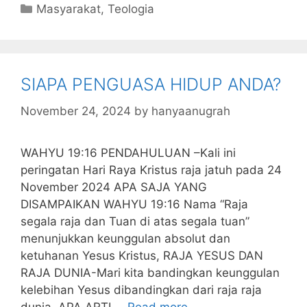
c
itt
s
at
k
ai
ai
m
Categories
Masyarakat
,
Teologia
e
er
s
s
e
l
l
bl
b
a
A
dI
r
o
g
p
n
SIAPA PENGUASA HIDUP ANDA?
o
e
p
k
November 24, 2024
by
hanyaanugrah
WAHYU 19:16 PENDAHULUAN –Kali ini
peringatan Hari Raya Kristus raja jatuh pada 24
November 2024 APA SAJA YANG
DISAMPAIKAN WAHYU 19:16 Nama “Raja
segala raja dan Tuan di atas segala tuan”
menunjukkan keunggulan absolut dan
ketuhanan Yesus Kristus, RAJA YESUS DAN
RAJA DUNIA-Mari kita bandingkan keunggulan
kelebihan Yesus dibandingkan dari raja raja
dunia. APA ARTI …
Read more