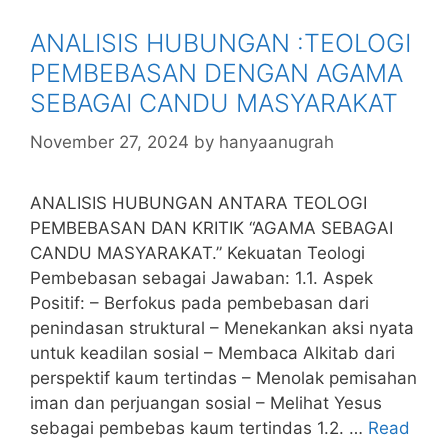
o
g
p
n
ANALISIS HUBUNGAN :TEOLOGI
o
e
p
PEMBEBASAN DENGAN AGAMA
k
SEBAGAI CANDU MASYARAKAT
November 27, 2024
by
hanyaanugrah
ANALISIS HUBUNGAN ANTARA TEOLOGI
PEMBEBASAN DAN KRITIK “AGAMA SEBAGAI
CANDU MASYARAKAT.” Kekuatan Teologi
Pembebasan sebagai Jawaban: 1.1. Aspek
Positif: – Berfokus pada pembebasan dari
penindasan struktural – Menekankan aksi nyata
untuk keadilan sosial – Membaca Alkitab dari
perspektif kaum tertindas – Menolak pemisahan
iman dan perjuangan sosial – Melihat Yesus
sebagai pembebas kaum tertindas 1.2. …
Read