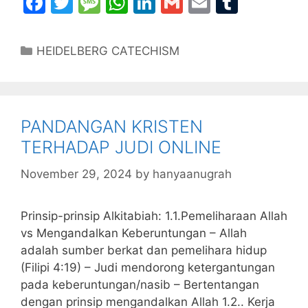
F
T
M
W
Li
G
E
T
a
w
e
h
n
m
m
u
c
itt
s
at
k
ai
ai
m
Categories
HEIDELBERG CATECHISM
e
er
s
s
e
l
l
bl
b
a
A
dI
r
o
g
p
n
PANDANGAN KRISTEN
o
e
p
TERHADAP JUDI ONLINE
k
November 29, 2024
by
hanyaanugrah
Prinsip-prinsip Alkitabiah: 1.1.Pemeliharaan Allah
vs Mengandalkan Keberuntungan – Allah
adalah sumber berkat dan pemelihara hidup
(Filipi 4:19) – Judi mendorong ketergantungan
pada keberuntungan/nasib – Bertentangan
dengan prinsip mengandalkan Allah 1.2.. Kerja