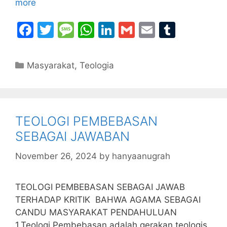
more
F
T
M
W
Li
G
E
T
a
w
e
h
n
m
m
u
c
itt
s
at
k
ai
ai
m
Categories
Masyarakat
,
Teologia
e
er
s
s
e
l
l
bl
b
a
A
dI
r
o
g
p
n
TEOLOGI PEMBEBASAN
o
e
p
SEBAGAI JAWABAN
k
November 26, 2024
by
hanyaanugrah
TEOLOGI PEMBEBASAN SEBAGAI JAWAB
TERHADAP KRITIK BAHWA AGAMA SEBAGAI
CANDU MASYARAKAT PENDAHULUAN
1.Teologi Pembebasan adalah gerakan teologis