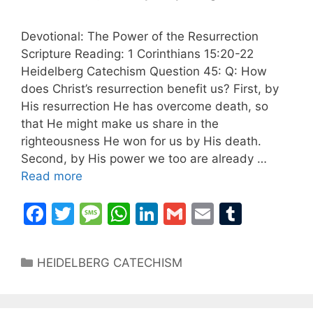
Devotional: The Power of the Resurrection
Scripture Reading: 1 Corinthians 15:20-22
Heidelberg Catechism Question 45: Q: How
does Christ’s resurrection benefit us? First, by
His resurrection He has overcome death, so
that He might make us share in the
righteousness He won for us by His death.
Second, by His power we too are already …
Read more
F
T
M
W
Li
G
E
T
a
w
e
h
n
m
m
u
c
itt
s
at
k
ai
ai
m
Categories
HEIDELBERG CATECHISM
e
er
s
s
e
l
l
bl
b
a
A
dI
r