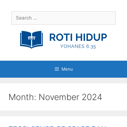
Skip
to
Search
content
for:
Menu
Month:
November 2024