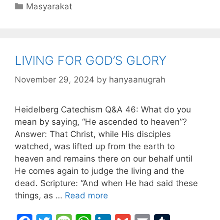
c
itt
s
at
k
ai
ai
m
Categories
Masyarakat
e
er
s
s
e
l
l
bl
b
a
A
dI
r
o
g
p
n
LIVING FOR GOD’S GLORY
o
e
p
k
November 29, 2024
by
hanyaanugrah
Heidelberg Catechism Q&A 46: What do you
mean by saying, “He ascended to heaven”?
Answer: That Christ, while His disciples
watched, was lifted up from the earth to
heaven and remains there on our behalf until
He comes again to judge the living and the
dead. Scripture: “And when He had said these
things, as …
Read more