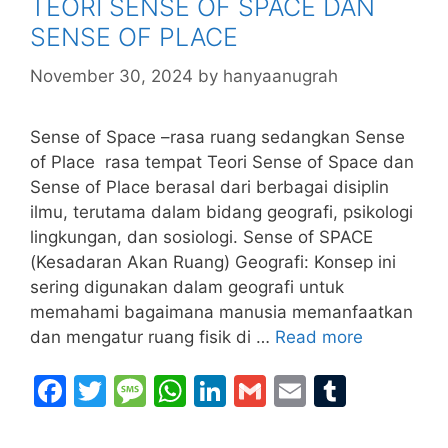
TEORI SENSE OF SPACE DAN
SENSE OF PLACE
November 30, 2024
by
hanyaanugrah
Sense of Space –rasa ruang sedangkan Sense
of Place rasa tempat Teori Sense of Space dan
Sense of Place berasal dari berbagai disiplin
ilmu, terutama dalam bidang geografi, psikologi
lingkungan, dan sosiologi. Sense of SPACE
(Kesadaran Akan Ruang) Geografi: Konsep ini
sering digunakan dalam geografi untuk
memahami bagaimana manusia memanfaatkan
dan mengatur ruang fisik di …
Read more
F
T
M
W
Li
G
E
T
a
w
e
h
n
m
m
u