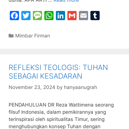
F
T
M
W
Li
G
E
T
a
w
e
h
n
m
m
u
c
itt
s
at
k
ai
ai
m
Categories
Mimbar Firman
e
er
s
s
e
l
l
bl
b
a
A
dI
r
o
g
p
n
REFLEKSI TEOLOGIS: TUHAN
o
e
p
SEBAGAI KESADARAN
k
November 23, 2024
by
hanyaanugrah
PENDAHULUAN DR Reza Wattimena seorang
filsuf Indonesia, dalam pemikirannya yang
terinspirasi oleh spiritualitas Timur, sering
menghubungkan konsep Tuhan dengan