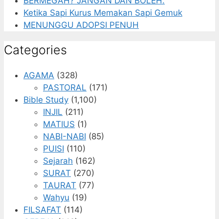
BERMEGAH? JANGAN DAN BOLEH.
Ketika Sapi Kurus Memakan Sapi Gemuk
MENUNGGU ADOPSI PENUH
Categories
AGAMA
(328)
PASTORAL
(171)
Bible Study
(1,100)
INJIL
(211)
MATIUS
(1)
NABI-NABI
(85)
PUISI
(110)
Sejarah
(162)
SURAT
(270)
TAURAT
(77)
Wahyu
(19)
FILSAFAT
(114)