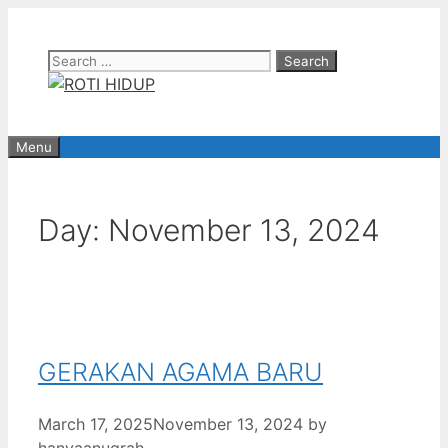
Skip
to
Search
content
for:
Menu
Day:
November 13, 2024
GERAKAN AGAMA BARU
March 17, 2025
November 13, 2024
by
hanyaanugrah