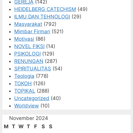
GEREJA
(142)
HEIDELBERG CATECHISM
(49)
ILMU DAN TEHNOLOGI
(29)
Masyarakat
(792)
Mimbar Firman
(521)
Motivasi
(86)
NOVEL FIKSI
(14)
PSIKOLOGI
(129)
RENUNGAN
(287)
SPIRITUALITAS
(54)
Teologia
(778)
TOKOH
(126)
TOPIKAL
(288)
Uncategorized
(40)
Worldview
(10)
November 2024
M
T
W
T
F
S
S