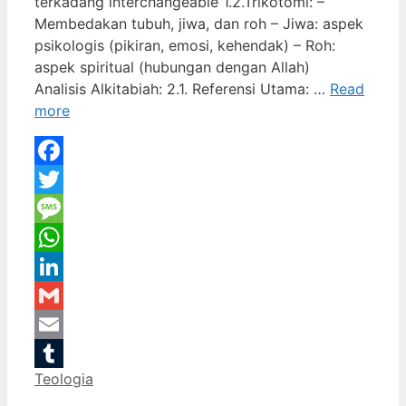
terkadang interchangeable 1.2.Trikotomi: –
Membedakan tubuh, jiwa, dan roh – Jiwa: aspek
psikologis (pikiran, emosi, kehendak) – Roh:
aspek spiritual (hubungan dengan Allah)
Analisis Alkitabiah: 2.1. Referensi Utama: …
Read
more
Facebook
Twitter
Message
WhatsApp
LinkedIn
Gmail
Email
Categories
Teologia
Tumblr