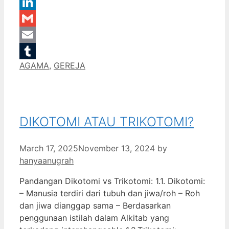
WhatsApp
LinkedIn
Gmail
Email
Categories
AGAMA
,
GEREJA
Tumblr
DIKOTOMI ATAU TRIKOTOMI?
March 17, 2025
November 13, 2024
by
hanyaanugrah
Pandangan Dikotomi vs Trikotomi: 1.1. Dikotomi:
– Manusia terdiri dari tubuh dan jiwa/roh – Roh
dan jiwa dianggap sama – Berdasarkan
penggunaan istilah dalam Alkitab yang