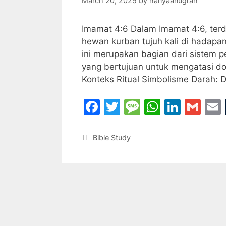
March 20, 2025
by
hanyaanugrah
Imamat 4:6 Dalam Imamat 4:6, terd
hewan kurban tujuh kali di hadapan
ini merupakan bagian dari sistem
yang bertujuan untuk mengatasi d
Konteks Ritual Simbolisme Darah: 
F
T
M
W
Li
G
a
w
e
h
n
m
c
itt
s
at
k
ai
Categories
Bible Study
e
er
s
s
e
l
l
b
a
A
dI
o
g
p
n
o
e
p
k