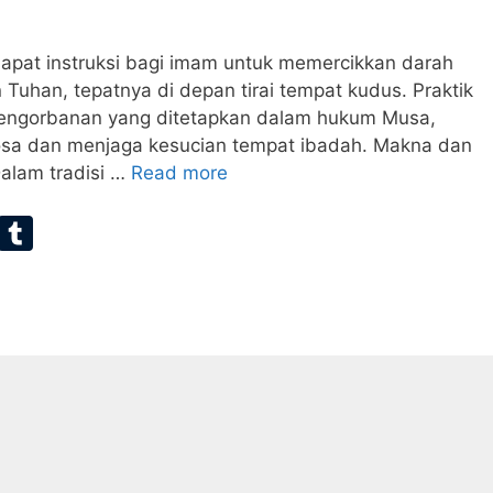
apat instruksi bagi imam untuk memercikkan darah
 Tuhan, tepatnya di depan tirai tempat kudus. Praktik
 pengorbanan yang ditetapkan dalam hukum Musa,
osa dan menjaga kesucian tempat ibadah. Makna dan
Dalam tradisi …
Read more
E
T
m
u
ai
m
bl
r