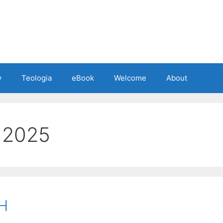
y
Teologia
eBook
Welcome
About
 2025
H