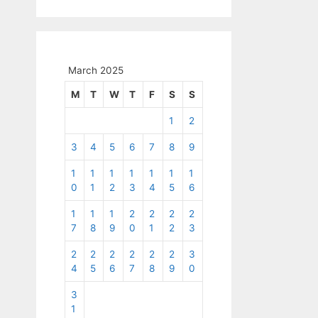
March 2025
M
T
W
T
F
S
S
1
2
3
4
5
6
7
8
9
1
1
1
1
1
1
1
0
1
2
3
4
5
6
1
1
1
2
2
2
2
7
8
9
0
1
2
3
2
2
2
2
2
2
3
4
5
6
7
8
9
0
3
1