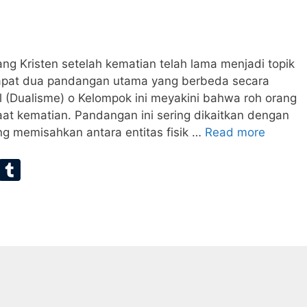
ng Kristen setelah kematian telah lama menjadi topik
rdapat dua pandangan utama yang berbeda secara
l (Dualisme) o Kelompok ini meyakini bahwa roh orang
aat kematian. Pandangan ini sering dikaitkan dengan
 memisahkan antara entitas fisik …
Read more
E
T
m
u
ai
m
bl
r