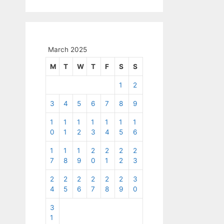
March 2025
M
T
W
T
F
S
S
1
2
3
4
5
6
7
8
9
1
1
1
1
1
1
1
0
1
2
3
4
5
6
1
1
1
2
2
2
2
7
8
9
0
1
2
3
2
2
2
2
2
2
3
4
5
6
7
8
9
0
3
1