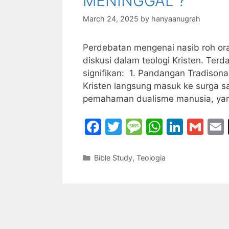
MENINGGAL ?
March 24, 2025
by
hanyaanugrah
Perdebatan mengenai nasib roh ora
diskusi dalam teologi Kristen. Te
signifikan: 1. Pandangan Tradisona
Kristen langsung masuk ke surga s
pemahaman dualisme manusia, yang
F
T
M
W
Li
G
a
w
e
h
n
m
c
itt
s
at
k
ai
Categories
Bible Study
,
Teologia
e
er
s
s
e
l
l
b
a
A
dI
o
g
p
n
o
e
p