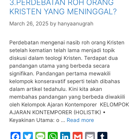
3.PERDEBATAN ROH ORANG
KRISTEN YANG MENINGGAL?
March 26, 2025
by
hanyaanugrah
Perdebatan mengenai nasib roh orang Kristen
setelah kematian telah lama menjadi topik
diskusi dalam teologi Kristen. Terdapat dua
pandangan utama yang berbeda secara
signifikan. Pandangan pertama mewakili
kelompok konseravatif seperti telah dibahas
dalam artikel tedahulu. Kini kita akan
membahas pandangan yang berbeda diwakiili
oleh Kelompok Ajaran Kontemporer KELOMPOK
AJARAN KONTEMPORER (HOLISTIK) •
Keyakinan Utama: o …
Read more
F
T
M
W
Li
G
E
T