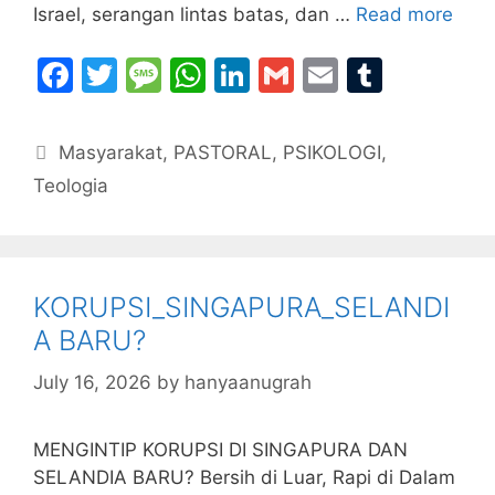
Israel, serangan lintas batas, dan …
Read more
F
T
M
W
Li
G
E
T
a
w
e
h
n
m
m
u
c
itt
s
at
k
ai
ai
m
Categories
Masyarakat
,
PASTORAL
,
PSIKOLOGI
,
e
er
s
s
e
l
l
bl
Teologia
b
a
A
dI
r
o
g
p
n
o
e
p
KORUPSI_SINGAPURA_SELANDI
k
A BARU?
July 16, 2026
by
hanyaanugrah
MENGINTIP KORUPSI DI SINGAPURA DAN
SELANDIA BARU? Bersih di Luar, Rapi di Dalam