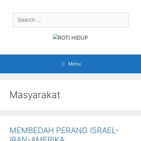
Skip
to
Search
content
for:
Menu
Masyarakat
MEMBEDAH PERANG ISRAEL-
IRAN-AMERIKA