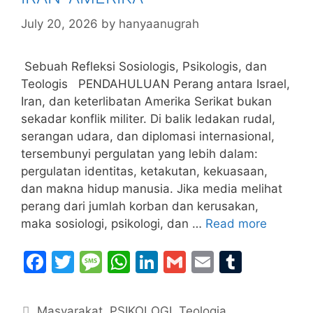
July 20, 2026
by
hanyaanugrah
Sebuah Refleksi Sosiologis, Psikologis, dan
Teologis PENDAHULUAN Perang antara Israel,
Iran, dan keterlibatan Amerika Serikat bukan
sekadar konflik militer. Di balik ledakan rudal,
serangan udara, dan diplomasi internasional,
tersembunyi pergulatan yang lebih dalam:
pergulatan identitas, ketakutan, kekuasaan,
dan makna hidup manusia. Jika media melihat
perang dari jumlah korban dan kerusakan,
maka sosiologi, psikologi, dan …
Read more
F
T
M
W
Li
G
E
T
a
w
e
h
n
m
m
u
c
itt
s
at
k
ai
ai
m
Categories
Masyarakat
,
PSIKOLOGI
,
Teologia