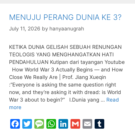
b
a
A
dI
r
o
g
p
n
MENUJU PERANG DUNIA KE 3?
o
e
p
k
July 11, 2026
by
hanyaanugrah
KETIKA DUNIA GELISAH SEBUAH RENUNGAN
TEOLOGIS YANG MENGHANGATKAN HATI
PENDAHULUAN Kutipan dari tayangan Youtube
How World War 3 Actually Begins — and How
Close We Really Are | Prof. Jiang Xueqin
:”Everyone is asking the same question right
now, and they’re asking it with dread: is World
War 3 about to begin?” I.Dunia yang …
Read
more
F
T
M
W
Li
G
E
T
a
w
e
h
n
m
m
u