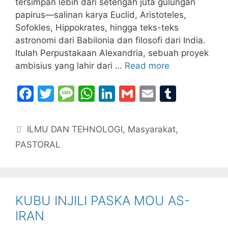
tersimpan lebih dari setengah juta gulungan
papirus—salinan karya Euclid, Aristoteles,
Sofokles, Hippokrates, hingga teks-teks
astronomi dari Babilonia dan filosofi dari India.
Itulah Perpustakaan Alexandria, sebuah proyek
ambisius yang lahir dari …
Read more
F
T
M
W
Li
G
E
T
a
w
e
h
n
m
m
u
c
itt
s
at
k
ai
ai
m
Categories
ILMU DAN TEHNOLOGI
,
Masyarakat
,
e
er
s
s
e
l
l
bl
PASTORAL
b
a
A
dI
r
o
g
p
n
o
e
p
KUBU INJILI PASKA MOU AS-
k
IRAN