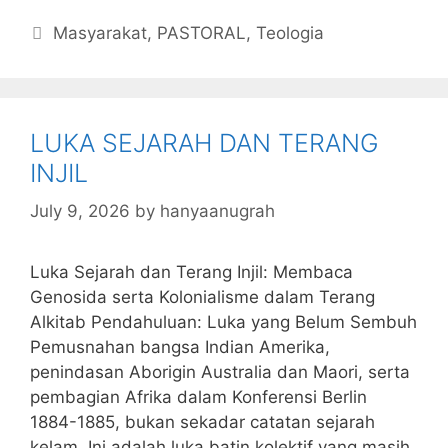
c
itt
s
at
k
ai
ai
m
Categories
Masyarakat
,
PASTORAL
,
Teologia
e
er
s
s
e
l
l
bl
b
a
A
dI
r
o
g
p
n
LUKA SEJARAH DAN TERANG
o
e
p
INJIL
k
July 9, 2026
by
hanyaanugrah
Luka Sejarah dan Terang Injil: Membaca
Genosida serta Kolonialisme dalam Terang
Alkitab Pendahuluan: Luka yang Belum Sembuh
Pemusnahan bangsa Indian Amerika,
penindasan Aborigin Australia dan Maori, serta
pembagian Afrika dalam Konferensi Berlin
1884-1885, bukan sekadar catatan sejarah
kelam. Ini adalah luka batin kolektif yang masih