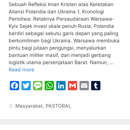
Sebuah Refleksi Iman Kristen atas Keretakan
Aliansi Polandia dan Ukraina 1. Kronologi
Peristiwa: Retaknya Persaudaraan Warsawa-
Kyiv Sejak invasi skala penuh Rusia, Polandia
berdiri sebagai sekutu garis depan yang paling
berkomitmen bagi Ukraina. Warsawa membuka
pintu bagi jutaan pengungsi, menyalurkan
bantuan militer masif, dan menjadi gerbang
logistik utama persenjataan Barat. Namun, …
Read more
F
T
M
W
Li
G
E
T
a
w
e
h
n
m
m
u
c
itt
s
at
k
ai
ai
m
Categories
Masyarakat
,
PASTORAL
e
er
s
s
e
l
l
bl
b
a
A
dI
r