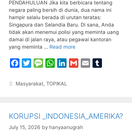
PENDAHULUAN Jika kita berbicara tentang
negara paling bersih di dunia, dua nama ini
hampir selalu berada di urutan teratas:
Singapura dan Selandia Baru. Di sana, Anda
tidak akan menemui polisi yang meminta uang
damai di jalan raya, atau pegawai kantoran
yang meminta …
Read more
F
T
M
W
Li
G
E
T
a
w
e
h
n
m
m
u
c
itt
s
at
k
ai
ai
m
Categories
Masyarakat
,
TOPIKAL
e
er
s
s
e
l
l
bl
b
a
A
dI
r
o
g
p
n
KORUPSI _INDONESIA_AMERIKA?
o
e
p
k
July 15, 2026
by
hanyaanugrah