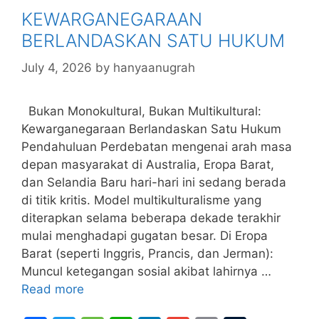
o
g
p
n
KEWARGANEGARAAN
o
e
p
BERLANDASKAN SATU HUKUM
k
July 4, 2026
by
hanyaanugrah
Bukan Monokultural, Bukan Multikultural:
Kewarganegaraan Berlandaskan Satu Hukum
Pendahuluan Perdebatan mengenai arah masa
depan masyarakat di Australia, Eropa Barat,
dan Selandia Baru hari-hari ini sedang berada
di titik kritis. Model multikulturalisme yang
diterapkan selama beberapa dekade terakhir
mulai menghadapi gugatan besar. Di Eropa
Barat (seperti Inggris, Prancis, dan Jerman):
Muncul ketegangan sosial akibat lahirnya …
Read more