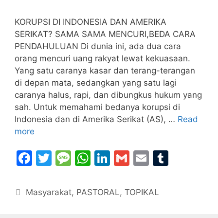
KORUPSI DI INDONESIA DAN AMERIKA
SERIKAT? SAMA SAMA MENCURI,BEDA CARA
PENDAHULUAN Di dunia ini, ada dua cara
orang mencuri uang rakyat lewat kekuasaan.
Yang satu caranya kasar dan terang-terangan
di depan mata, sedangkan yang satu lagi
caranya halus, rapi, dan dibungkus hukum yang
sah. Untuk memahami bedanya korupsi di
Indonesia dan di Amerika Serikat (AS), …
Read
more
F
T
M
W
Li
G
E
T
a
w
e
h
n
m
m
u
c
itt
s
at
k
ai
ai
m
Categories
Masyarakat
,
PASTORAL
,
TOPIKAL
e
er
s
s
e
l
l
bl