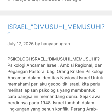
e
er
s
s
e
l
l
bl
b
a
A
dI
r
o
g
p
n
ISRAEL_”DIMUSUHI_MEMUSUHI?
o
e
p
”
k
July 17, 2026
by
hanyaanugrah
PSIKOLOGI ISRAEL_”DIMUSUHI_MEMUSUHI”?
Psikologi Ancaman Israel, Ambisi Regional, dan
Pegangan Pastoral bagi Orang Kristen Psikologi
Ancaman dalam Identitas Nasional Israel Untuk
memahami perilaku geopolitik Israel, kita perlu
melihat lapisan psikologis yang membentuk
cara bangsa ini memandang dunia. Sejak awal
berdirinya pada 1948, Israel tumbuh dalam
lingkungan yang penuh konflik. Perang Arab–