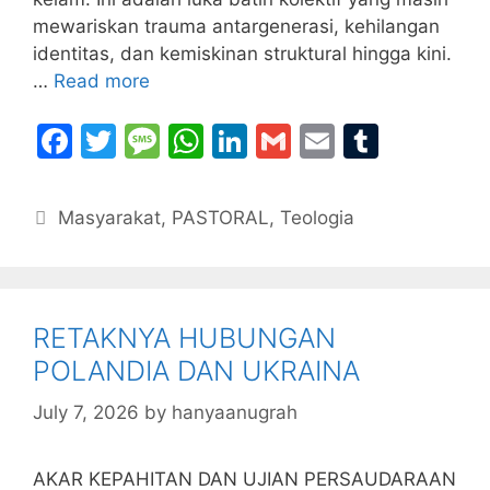
mewariskan trauma antargenerasi, kehilangan
identitas, dan kemiskinan struktural hingga kini.
…
Read more
F
T
M
W
Li
G
E
T
a
w
e
h
n
m
m
u
c
itt
s
at
k
ai
ai
m
Categories
Masyarakat
,
PASTORAL
,
Teologia
e
er
s
s
e
l
l
bl
b
a
A
dI
r
o
g
p
n
RETAKNYA HUBUNGAN
o
e
p
POLANDIA DAN UKRAINA
k
July 7, 2026
by
hanyaanugrah
AKAR KEPAHITAN DAN UJIAN PERSAUDARAAN