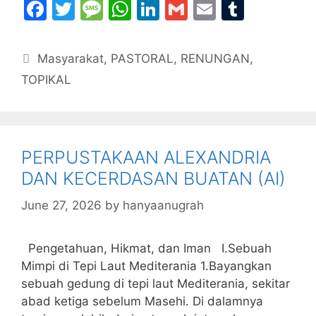
F
T
M
W
Li
G
E
T
a
w
e
h
n
m
m
u
c
itt
s
at
k
ai
ai
m
Categories
Masyarakat
,
PASTORAL
,
RENUNGAN
,
e
er
s
s
e
l
l
bl
TOPIKAL
b
a
A
dI
r
o
g
p
n
o
e
p
PERPUSTAKAAN ALEXANDRIA
k
DAN KECERDASAN BUATAN (AI)
June 27, 2026
by
hanyaanugrah
Pengetahuan, Hikmat, dan Iman I.Sebuah
Mimpi di Tepi Laut Mediterania 1.Bayangkan
sebuah gedung di tepi laut Mediterania, sekitar
abad ketiga sebelum Masehi. Di dalamnya