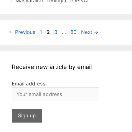
Masyarakat
,
Teologia
,
TOPIKAL
e
er
s
s
e
l
l
bl
b
a
A
dI
r
o
g
p
n
Page
Page
Page
Page
←
Previous
1
2
3
…
80
Next
→
o
e
p
k
Receive new article by email
Email address: