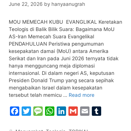
June 22, 2026
by
hanyaanugrah
MOU MEMECAH KUBU EVANGLIKAL Keretakan
Teologis di Balik Bilik Suara: Bagaimana MoU
AS-Iran Memecah Suara Evangelikal
PENDAHULUAN Peristiwa pengumuman
kesepakatan damai (MoU) antara Amerika
Serikat dan Iran pada Juni 2026 ternyata tidak
hanya mengguncang meja diplomasi
internasional. Di dalam negeri AS, keputusan
Presiden Donald Trump yang secara sepihak
mengabaikan Israel dalam kesepakatan
tersebut telah memicu …
Read more
F
T
M
W
Li
G
E
T
a
w
e
h
n
m
m
u
c
itt
s
at
k
ai
ai
m
Categories