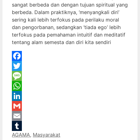
sangat berbeda dan dengan tujuan spiritual yang
berbeda. Dalam praktiknya, ‘menyangkali diri’
sering kali lebih terfokus pada perilaku moral
dan pengorbanan, sedangkan ‘tiada ego’ lebih
terfokus pada pemahaman intuitif dan meditatif
tentang alam semesta dan diri kita sendiri
Facebook
Twitter
Message
WhatsApp
LinkedIn
Gmail
Email
Categories
AGAMA
,
Masyarakat
Tumblr