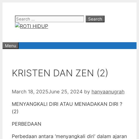
Skip
to
Search
content
for:
Menu
KRISTEN DAN ZEN (2)
March 18, 2025
June 25, 2024
by
hanyaanugrah
MENYANGKALI DIRI ATAU MENIADAKAN DIRI ?
(2)
PERBEDAAN
Perbedaan antara ‘menyangkali diri’ dalam ajaran