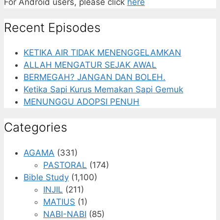
For Android users, please click
here
Recent Episodes
KETIKA AIR TIDAK MENENGGELAMKAN
ALLAH MENGATUR SEJAK AWAL
BERMEGAH? JANGAN DAN BOLEH.
Ketika Sapi Kurus Memakan Sapi Gemuk
MENUNGGU ADOPSI PENUH
Categories
AGAMA
(331)
PASTORAL
(174)
Bible Study
(1,100)
INJIL
(211)
MATIUS
(1)
NABI-NABI
(85)