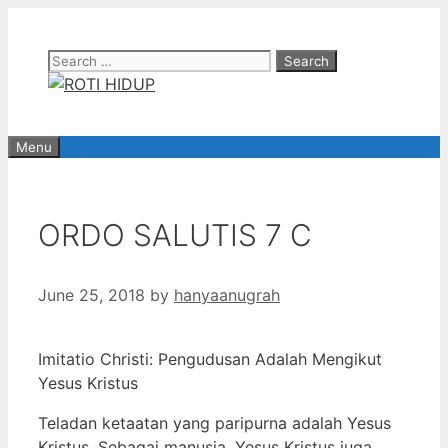
Skip
to
Search
content
for:
Menu
ORDO SALUTIS 7 C
June 25, 2018
by
hanyaanugrah
Imitatio Christi: Pengudusan Adalah Mengikut
Yesus Kristus
Teladan ketaatan yang paripurna adalah Yesus
Kristus. Sebagai manusia, Yesus Kristus juga