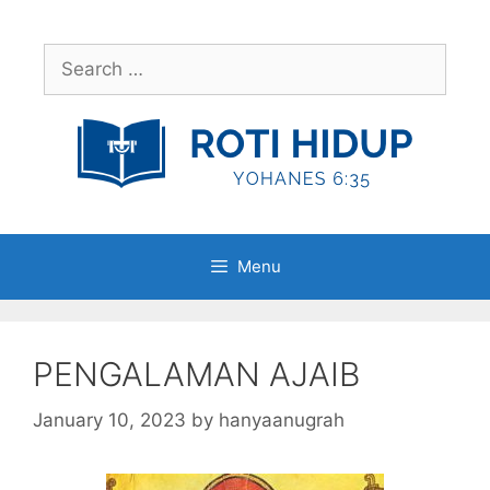
Skip
to
Search
content
for:
Menu
PENGALAMAN AJAIB
January 10, 2023
by
hanyaanugrah