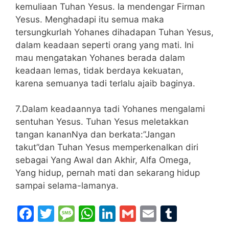
kemuliaan Tuhan Yesus. Ia mendengar Firman
Yesus. Menghadapi itu semua maka
tersungkurlah Yohanes dihadapan Tuhan Yesus,
dalam keadaan seperti orang yang mati. Ini
mau mengatakan Yohanes berada dalam
keadaan lemas, tidak berdaya kekuatan,
karena semuanya tadi terlalu ajaib baginya.
7.Dalam keadaannya tadi Yohanes mengalami
sentuhan Yesus. Tuhan Yesus meletakkan
tangan kananNya dan berkata:”Jangan
takut”dan Tuhan Yesus memperkenalkan diri
sebagai Yang Awal dan Akhir, Alfa Omega,
Yang hidup, pernah mati dan sekarang hidup
sampai selama-lamanya.
F
T
M
W
Li
G
E
T