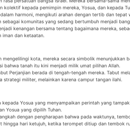
kan rasa persatuan bangsa Israel. Mereka bersama-sama men
n kolektif kepada pemimpin mereka, Yosua, dan kepada Tu
 dalam harmoni, mengikuti arahan dengan tertib dan tepat 
an sebagai komunitas yang sedang bertumbuh menjadi bang
 menjadi kenangan bersama tentang bagaimana mereka, seb
 iman dan ketaatan.
n mengelilingi kota, mereka secara simbolik menunjukkan b
bahwa tanah itu kini menjadi milik umat pilihan Allah.
 Tabut Perjanjian berada di tengah-tengah mereka. Tabut m
strategi militer, melainkan karena campur tangan ilahi.
a kepada Yosua yang menyampaikan perintah yang tampak a
 Yosua yang dipilih Tuhan.
elangkah dengan pengharapan bahwa pada waktunya, tembok
t hingga hari ketujuh, ketika terompet ditiup dan tembok r