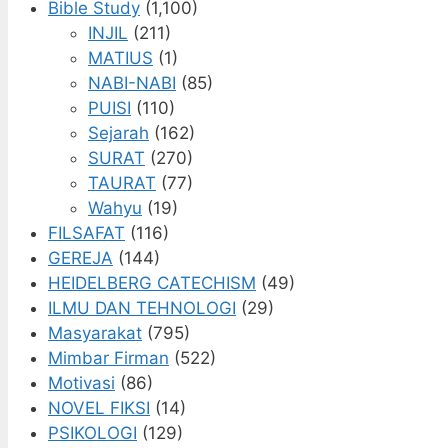
Bible Study
(1,100)
INJIL
(211)
MATIUS
(1)
NABI-NABI
(85)
PUISI
(110)
Sejarah
(162)
SURAT
(270)
TAURAT
(77)
Wahyu
(19)
FILSAFAT
(116)
GEREJA
(144)
HEIDELBERG CATECHISM
(49)
ILMU DAN TEHNOLOGI
(29)
Masyarakat
(795)
Mimbar Firman
(522)
Motivasi
(86)
NOVEL FIKSI
(14)
PSIKOLOGI
(129)