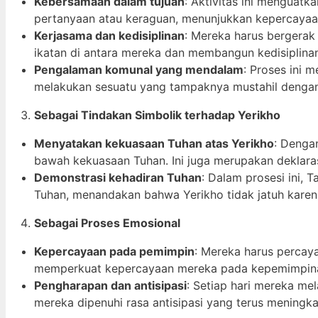
Kebersamaan dalam tujuan
: Aktivitas ini menguat
pertanyaan atau keraguan, menunjukkan kepercayaa
Kerjasama dan kedisiplinan
: Mereka harus bergerak
ikatan di antara mereka dan membangun kedisiplin
Pengalaman komunal yang mendalam
: Proses ini
melakukan sesuatu yang tampaknya mustahil dengan
Sebagai Tindakan Simbolik terhadap Yerikho
Menyatakan kekuasaan Tuhan atas Yerikho
: Denga
bawah kekuasaan Tuhan. Ini juga merupakan deklarasi 
Demonstrasi kehadiran Tuhan
: Dalam prosesi ini,
Tuhan, menandakan bahwa Yerikho tidak jatuh karena 
Sebagai Proses Emosional
Kepercayaan pada pemimpin
: Mereka harus percay
memperkuat kepercayaan mereka pada kepemimpinan
Pengharapan dan antisipasi
: Setiap hari mereka m
mereka dipenuhi rasa antisipasi yang terus meningka