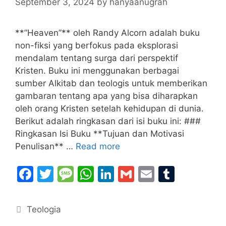
September 3, 2024
by
hanyaanugrah
**”Heaven”** oleh Randy Alcorn adalah buku
non-fiksi yang berfokus pada eksplorasi
mendalam tentang surga dari perspektif
Kristen. Buku ini menggunakan berbagai
sumber Alkitab dan teologis untuk memberikan
gambaran tentang apa yang bisa diharapkan
oleh orang Kristen setelah kehidupan di dunia.
Berikut adalah ringkasan dari isi buku ini: ###
Ringkasan Isi Buku **Tujuan dan Motivasi
Penulisan** …
Read more
F
T
M
W
Li
G
E
T
a
w
e
h
n
m
m
u
c
itt
s
at
k
ai
ai
m
Categories
Teologia
e
er
s
s
e
l
l
bl