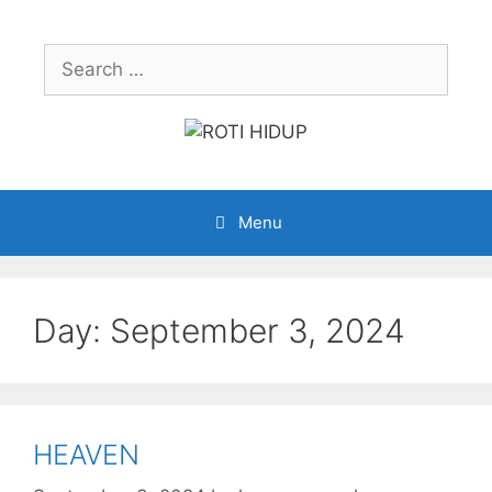
Skip
to
Search
content
for:
Menu
Day:
September 3, 2024
HEAVEN