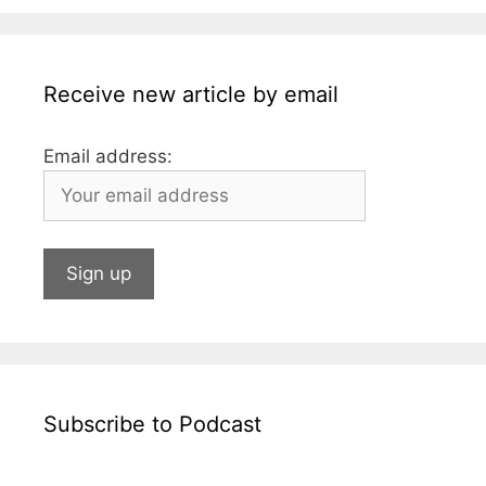
b
a
A
dI
r
o
g
p
n
o
e
p
Receive new article by email
k
Email address:
Subscribe to Podcast