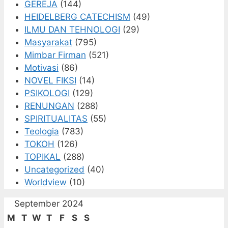
GEREJA
(144)
HEIDELBERG CATECHISM
(49)
ILMU DAN TEHNOLOGI
(29)
Masyarakat
(795)
Mimbar Firman
(521)
Motivasi
(86)
NOVEL FIKSI
(14)
PSIKOLOGI
(129)
RENUNGAN
(288)
SPIRITUALITAS
(55)
Teologia
(783)
TOKOH
(126)
TOPIKAL
(288)
Uncategorized
(40)
Worldview
(10)
September 2024
M
T
W
T
F
S
S