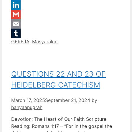
WhatsApp
LinkedIn
Gmail
Email
Categories
GEREJA
,
Masyarakat
Tumblr
QUESTIONS 22 AND 23 OF
HEIDELBERG CATECHISM
March 17, 2025
September 21, 2024
by
hanyaanugrah
Devotion: The Heart of Our Faith Scripture
Reading: Romans 1:17 – “For in the gospel the