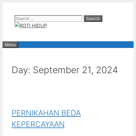
Skip
to
Search
content
for:
Menu
Day:
September 21, 2024
PERNIKAHAN BEDA
KEPERCAYAAN