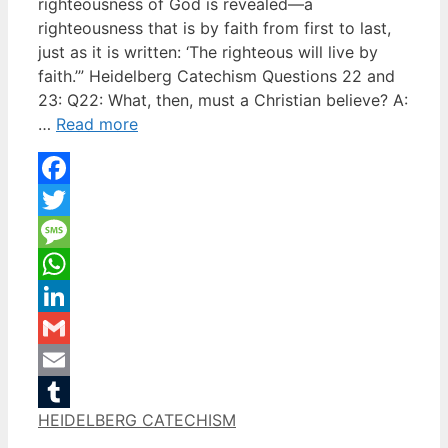
righteousness of God is revealed—a
righteousness that is by faith from first to last,
just as it is written: ‘The righteous will live by
faith.’” Heidelberg Catechism Questions 22 and
23: Q22: What, then, must a Christian believe? A:
…
Read more
Facebook
Twitter
Message
WhatsApp
LinkedIn
Gmail
Email
Categories
HEIDELBERG CATECHISM
Tumblr