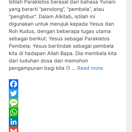
Istilah Parakletos berasal dari bahasa Yunani
yang berarti “penolong”, “pembela”, atau
“penghibur”. Dalam Alkitab, istilah ini
digunakan untuk merujuk kepada Yesus dan
Roh Kudus, dengan beberapa tugas utama
sebagai berikut: Yesus sebagai Parakletos
Pembela: Yesus bertindak sebagai pembela
kita di hadapan Allah Bapa. Dia membela kita
dari tuduhan dosa dan memohon
pengampunan bagi kita (1 …
Read more
F
a
T
c
w
M
e
i
e
W
b
t
s
h
L