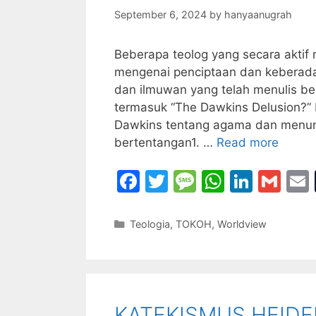
September 6, 2024
by
hanyaanugrah
Beberapa teolog yang secara akti
mengenai penciptaan dan keberadaa
dan ilmuwan yang telah menulis 
termasuk “The Dawkins Delusion?” 
Dawkins tentang agama dan menunj
bertentangan1. …
Read more
F
T
M
W
Li
G
a
w
e
h
n
m
c
itt
s
at
k
ai
Categories
Teologia
,
TOKOH
,
Worldview
e
er
s
s
e
l
l
b
a
A
dI
o
g
p
n
KATEKISMUS HEIDE