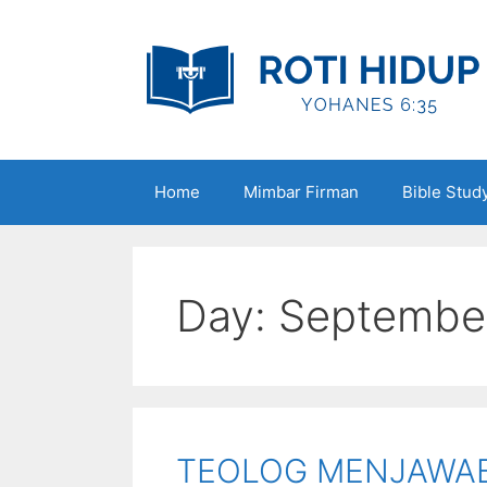
Skip
to
content
Home
Mimbar Firman
Bible Stud
Day:
September
TEOLOG MENJAWAB