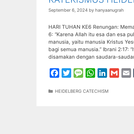
o
e
p
k
September 6, 2024
by
hanyaanugrah
HARI TUHAN KE6 Renungan: Memaham
6: “Karena Allah itu esa dan esa p
manusia, yaitu manusia Kristus Ye
bagi semua manusia.” Ibrani 2:17: 
disamakan dengan saudara-saudar
F
T
M
W
Li
G
a
w
e
h
n
m
c
itt
s
at
k
ai
Categories
HEIDELBERG CATECHISM
e
er
s
s
e
l
l
b
a
A
dI
o
g
p
n
o
e
p