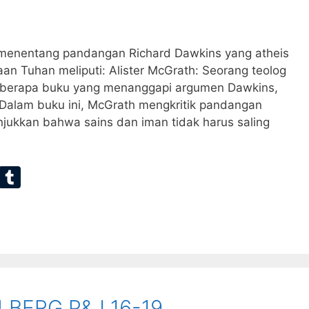
f menentang pandangan Richard Dawkins yang atheis
n Tuhan meliputi: Alister McGrath: Seorang teolog
beberapa buku yang menanggapi argumen Dawkins,
Dalam buku ini, McGrath mengkritik pandangan
ukkan bahwa sains dan iman tidak harus saling
E
T
m
u
ai
m
bl
r
LBERG P&J 16-19