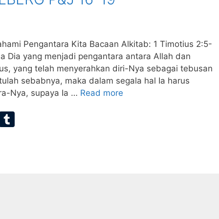
i Pengantara Kita Bacaan Alkitab: 1 Timotius 2:5-
ula Dia yang menjadi pengantara antara Allah dan
sus, yang telah menyerahkan diri-Nya sebagai tebusan
“Itulah sebabnya, maka dalam segala hal Ia harus
a-Nya, supaya Ia …
Read more
E
T
m
u
ai
m
bl
r