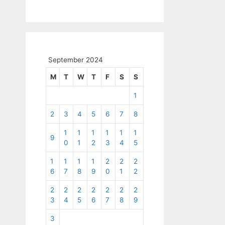
September 2024
M
T
W
T
F
S
S
1
2
3
4
5
6
7
8
1
1
1
1
1
1
9
0
1
2
3
4
5
1
1
1
1
2
2
2
6
7
8
9
0
1
2
2
2
2
2
2
2
2
3
4
5
6
7
8
9
3