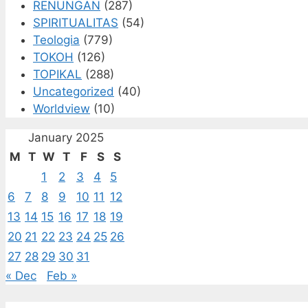
RENUNGAN
(287)
SPIRITUALITAS
(54)
Teologia
(779)
TOKOH
(126)
TOPIKAL
(288)
Uncategorized
(40)
Worldview
(10)
January 2025
M
T
W
T
F
S
S
1
2
3
4
5
6
7
8
9
10
11
12
13
14
15
16
17
18
19
20
21
22
23
24
25
26
27
28
29
30
31
« Dec
Feb »