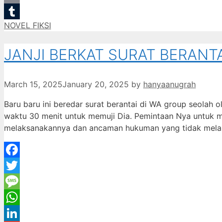
Email
Categories
NOVEL FIKSI
Tumblr
JANJI BERKAT SURAT BERANT
March 15, 2025
January 20, 2025
by
hanyaanugrah
Baru baru ini beredar surat berantai di WA group seola
waktu 30 menit untuk memuji Dia. Pemintaan Nya untuk m
melaksanakannya dan ancaman hukuman yang tidak melaku
Facebook
Twitter
Message
WhatsApp