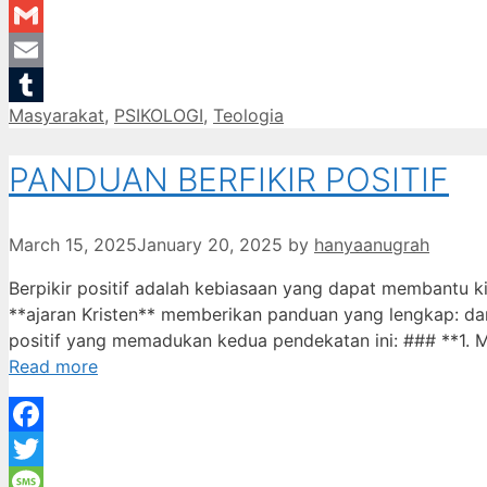
LinkedIn
Gmail
Email
Categories
Masyarakat
,
PSIKOLOGI
,
Teologia
Tumblr
PANDUAN BERFIKIR POSITIF
March 15, 2025
January 20, 2025
by
hanyaanugrah
Berpikir positif adalah kebiasaan yang dapat membantu ki
**ajaran Kristen** memberikan panduan yang lengkap: dar
positif yang memadukan kedua pendekatan ini: ### **1. Mem
Read more
Facebook
Twitter