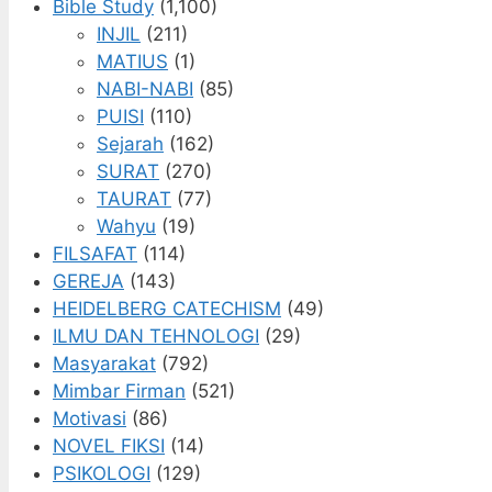
Bible Study
(1,100)
INJIL
(211)
MATIUS
(1)
NABI-NABI
(85)
PUISI
(110)
Sejarah
(162)
SURAT
(270)
TAURAT
(77)
Wahyu
(19)
FILSAFAT
(114)
GEREJA
(143)
HEIDELBERG CATECHISM
(49)
ILMU DAN TEHNOLOGI
(29)
Masyarakat
(792)
Mimbar Firman
(521)
Motivasi
(86)
NOVEL FIKSI
(14)
PSIKOLOGI
(129)