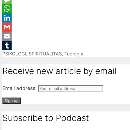
Message
WhatsApp
LinkedIn
Gmail
Email
Categories
PSIKOLOGI
,
SPIRITUALITAS
,
Teologia
Tumblr
Receive new article by email
Email address:
Subscribe to Podcast