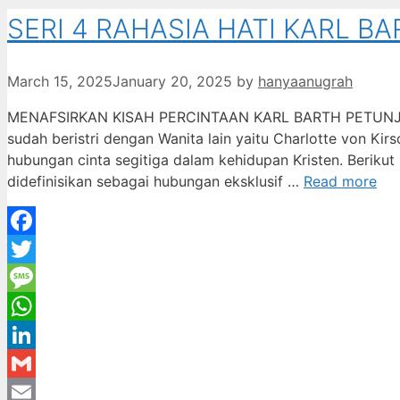
SERI 4 RAHASIA HATI KARL 
March 15, 2025
January 20, 2025
by
hanyaanugrah
MENAFSIRKAN KISAH PERCINTAAN KARL BARTH PETUNJUK 
sudah beristri dengan Wanita lain yaitu Charlotte von K
hubungan cinta segitiga dalam kehidupan Kristen. Berikut b
didefinisikan sebagai hubungan eksklusif …
Read more
Facebook
Twitter
Message
WhatsApp
LinkedIn
Gmail