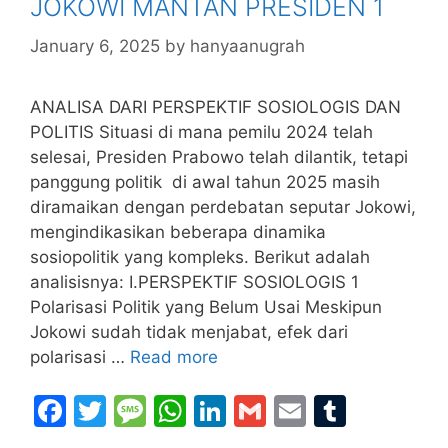
JOKOWI MANTAN PRESIDEN 1
January 6, 2025
by
hanyaanugrah
ANALISA DARI PERSPEKTIF SOSIOLOGIS DAN
POLITIS Situasi di mana pemilu 2024 telah
selesai, Presiden Prabowo telah dilantik, tetapi
panggung politik di awal tahun 2025 masih
diramaikan dengan perdebatan seputar Jokowi,
mengindikasikan beberapa dinamika
sosiopolitik yang kompleks. Berikut adalah
analisisnya: I.PERSPEKTIF SOSIOLOGIS 1
Polarisasi Politik yang Belum Usai Meskipun
Jokowi sudah tidak menjabat, efek dari
polarisasi …
Read more
F
T
M
W
Li
G
E
T
a
w
e
h
n
m
m
u