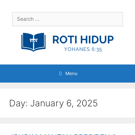
Skip
to
Search
content
for:
Menu
Day:
January 6, 2025