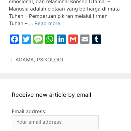
emosional, dan relasional Konsep Utama: –
Manusia adalah ciptaan yang berharga di mata
Tuhan – Pembaruan pikiran melalui firman
Tuhan – …
Read more
F
T
M
W
Li
G
E
T
a
w
e
h
n
m
m
u
c
itt
s
at
k
ai
ai
m
Categories
AGAMA
,
PSIKOLOGI
e
er
s
s
e
l
l
bl
b
a
A
dI
r
o
g
p
n
o
e
p
Receive new article by email
k
Email address: