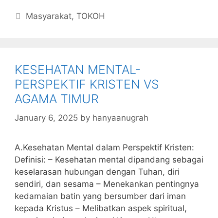
c
itt
s
at
k
ai
ai
m
Categories
Masyarakat
,
TOKOH
e
er
s
s
e
l
l
bl
b
a
A
dI
r
o
g
p
n
KESEHATAN MENTAL-
o
e
p
PERSPEKTIF KRISTEN VS
k
AGAMA TIMUR
January 6, 2025
by
hanyaanugrah
A.Kesehatan Mental dalam Perspektif Kristen:
Definisi: – Kesehatan mental dipandang sebagai
keselarasan hubungan dengan Tuhan, diri
sendiri, dan sesama – Menekankan pentingnya
kedamaian batin yang bersumber dari iman
kepada Kristus – Melibatkan aspek spiritual,