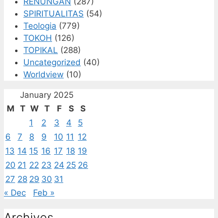
RENUNGAN
(287)
SPIRITUALITAS
(54)
Teologia
(779)
TOKOH
(126)
TOPIKAL
(288)
Uncategorized
(40)
Worldview
(10)
January 2025
M
T
W
T
F
S
S
1
2
3
4
5
6
7
8
9
10
11
12
13
14
15
16
17
18
19
20
21
22
23
24
25
26
27
28
29
30
31
« Dec
Feb »
Archives