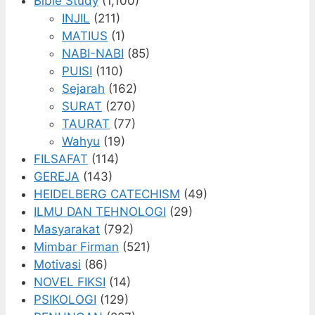
Bible Study
(1,100)
INJIL
(211)
MATIUS
(1)
NABI-NABI
(85)
PUISI
(110)
Sejarah
(162)
SURAT
(270)
TAURAT
(77)
Wahyu
(19)
FILSAFAT
(114)
GEREJA
(143)
HEIDELBERG CATECHISM
(49)
ILMU DAN TEHNOLOGI
(29)
Masyarakat
(792)
Mimbar Firman
(521)
Motivasi
(86)
NOVEL FIKSI
(14)
PSIKOLOGI
(129)