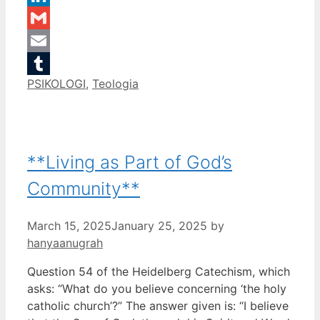
LinkedIn
Gmail
Email
Categories
PSIKOLOGI
,
Teologia
Tumblr
**Living as Part of God’s
Community**
March 15, 2025
January 25, 2025
by
hanyaanugrah
Question 54 of the Heidelberg Catechism, which
asks: “What do you believe concerning ‘the holy
catholic church’?” The answer given is: “I believe