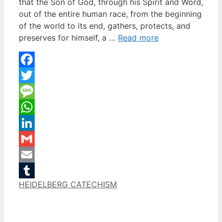
that the Son of God, through his Spirit and Word,
out of the entire human race, from the beginning
of the world to its end, gathers, protects, and
preserves for himself, a …
Read more
Facebook
Twitter
Message
WhatsApp
LinkedIn
Gmail
Email
Categories
HEIDELBERG CATECHISM
Tumblr