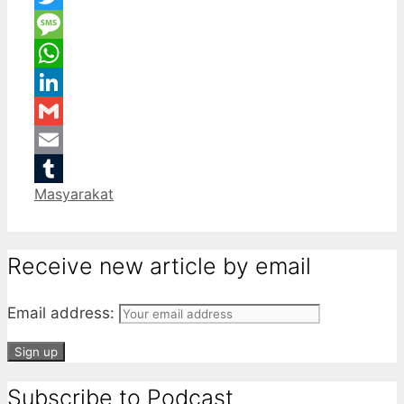
Twitter
Message
WhatsApp
LinkedIn
Gmail
Email
Categories
Masyarakat
Tumblr
Receive new article by email
Email address:
Subscribe to Podcast