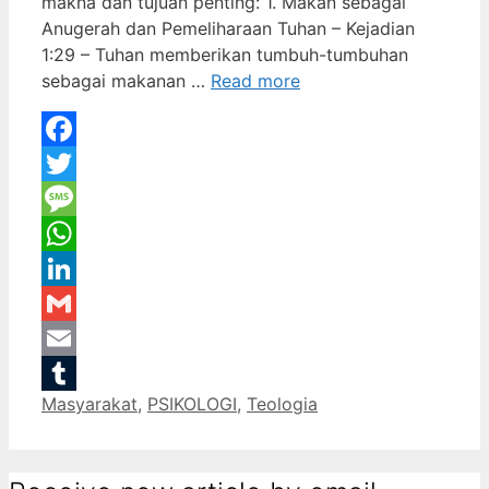
makna dan tujuan penting: 1. Makan sebagai
Anugerah dan Pemeliharaan Tuhan – Kejadian
1:29 – Tuhan memberikan tumbuh-tumbuhan
sebagai makanan …
Read more
Facebook
Twitter
Message
WhatsApp
LinkedIn
Gmail
Email
Categories
Masyarakat
,
PSIKOLOGI
,
Teologia
Tumblr