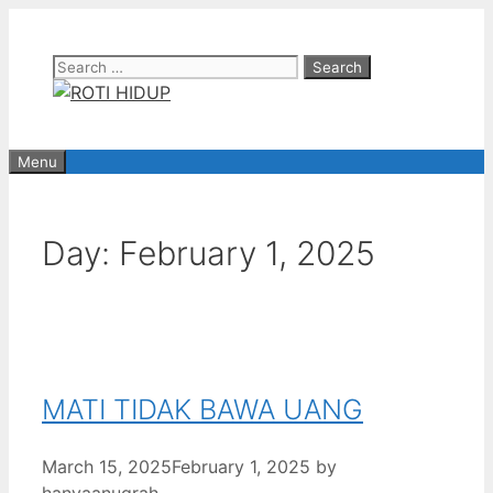
Skip
to
Search
content
for:
Menu
Day:
February 1, 2025
MATI TIDAK BAWA UANG
March 15, 2025
February 1, 2025
by
hanyaanugrah