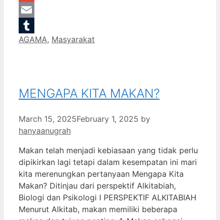
Gmail
Email
Categories
AGAMA
,
Masyarakat
Tumblr
MENGAPA KITA MAKAN?
March 15, 2025
February 1, 2025
by
hanyaanugrah
Makan telah menjadi kebiasaan yang tidak perlu
dipikirkan lagi tetapi dalam kesempatan ini mari
kita merenungkan pertanyaan Mengapa Kita
Makan? Ditinjau dari perspektif Alkitabiah,
Biologi dan Psikologi I PERSPEKTIF ALKITABIAH
Menurut Alkitab, makan memiliki beberapa