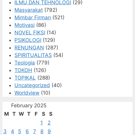
ILMU DAN TEHNOLOGI
(29)
Masyarakat
(792)
Mimbar Firman
(521)
Motivasi
(86)
NOVEL FIKSI
(14)
PSIKOLOGI
(129)
RENUNGAN
(287)
SPIRITUALITAS
(54)
Teologia
(779)
TOKOH
(126)
TOPIKAL
(288)
Uncategorized
(40)
Worldview
(10)
February 2025
M
T
W
T
F
S
S
1
2
3
4
5
6
7
8
9